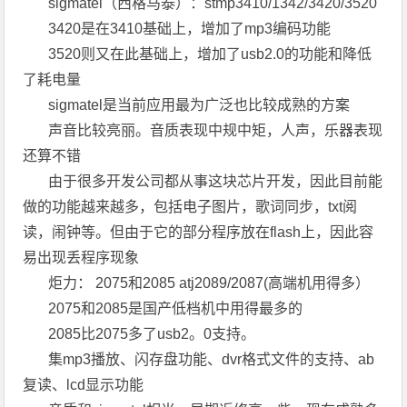
sigmatel（西格马泰）：stmp3410/1342/3420/3520
3420是在3410基础上，增加了mp3编码功能
3520则又在此基础上，增加了usb2.0的功能和降低
了耗电量
sigmatel是当前应用最为广泛也比较成熟的方案
声音比较亮丽。音质表现中规中矩，人声，乐器表现
还算不错
由于很多开发公司都从事这块芯片开发，因此目前能
做的功能越来越多，包括电子图片，歌词同步，txt阅
读，闹钟等。但由于它的部分程序放在flash上，因此容
易出现丢程序现象
炬力： 2075和2085 atj2089/2087(高端机用得多）
2075和2085是国产低档机中用得最多的
2085比2075多了usb2。0支持。
集mp3播放、闪存盘功能、dvr格式文件的支持、ab
复读、lcd显示功能