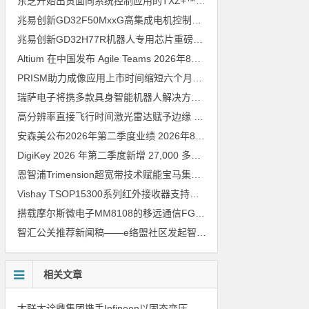
东芝开始出货面向系统控制应用的TXZ+™族入门级M4V组（搭载Arm Cortex‑M4内核的标准微控制器）工程样品
兆易创新GD32F50MxxG高集成电机控制MCU发布，赋能人形机器人关节驱动革新
兆易创新GD32H77R机器人专用芯片重磅亮相，精准赋能伺服驱动与关节控制
Altium 在中国发布 Agile Teams
2026年8月6日
PRISM助力成像应用上市时间缩短六个月，实战指南一文解读
202
瑞萨电子将携多款具身智能机器人解决方案，首次亮相2026中国具身智能机器人产业大会
高分辨率直接飞行时间激光雷达赋予边缘 AI 空间感知能力
2026年8
安森美公布2026年第二季度业绩
2026年8月6日
DigiKey 2026 年第二季度新增 27,000 多种现货零件和 104 家供应商
恩智浦Trimension超宽带技术赋能宝马集团Digital Key Plus及生命体存在检测功能
Vishay TSOP15300系列红外接收器支持所有主流遥控代码
2026年
搭载摩尔斯微电子MM8108的移远通信FGH200M Wi-Fi HaLow模组 现已通过四项国际认证 可投入量产
智汇公关推荐新闻稿——e络盟社区发起智能家居与医疗设计挑战赛
相关文章
大联大诠鼎集团携手Infineon以固态变压器重构配电效率新标杆