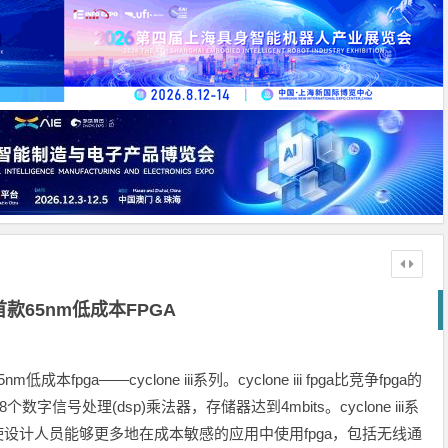
款65nm低成本FPGA
本fpga——cyclone iii系列。cyclone iii fpga比竞争fpga的
个数字信号处理(dsp)乘法器，存储器达到4mbits。cyclone iii系
使设计人员能够更多地在成本敏感的应用中使用fpga，包括无线通