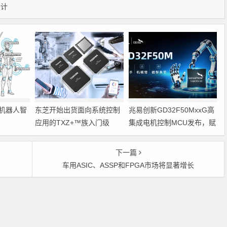
设计
机器人智
东芝开始出货面向系统控制
兆易创新GD32F50MxxG高
应用的TXZ+™族入门级
集成电机控制MCU发布，赋
M4V组（搭载Arm
能人形机器人关节驱动革新
Cortex‑M4内核的标准微控
下一篇
制器）工程样品
车用ASIC、ASSP和FPGA市场将显著增长