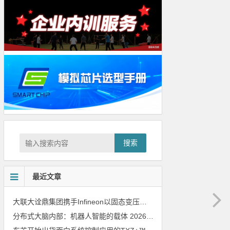
搜索
最近文章
大联大诠鼎集团携手Infineon以固态变压器重构配电效率新标杆
202
分布式大脑内部：机器人智能的载体
2026年8月6日