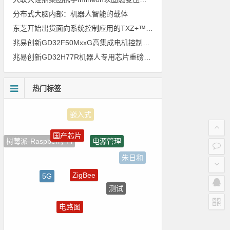
分布式大脑内部：机器人智能的载体
东芝开始出货面向系统控制应用的TXZ+™族入门级M4V组（搭载Arm Cortex‑M4内核的标准微控制器）工程样品
兆易创新GD32F50MxxG高集成电机控制MCU发布，赋能人形机器人关节驱动革新
兆易创新GD32H77R机器人专用芯片重磅亮相，精准赋能伺服驱动与关节控制
热门标签
国产芯片
电源管理
树莓派-Raspberry Pi
朱日和
ZigBee
5G
测试
传感器信号
电路图
国产半导体
电气光伏