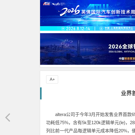
A+
业界首
altera公司于今年3月开始发售业界首款65nm低成
功耗低75%，含有5k至120k逻辑单元(le)，288
列比前一代产品每逻辑单元成本降低20%，