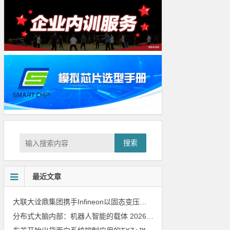
搜索
最近文章
大联大诠鼎集团携手Infineon以固态变压器重构配电效率新标杆
202
分布式大脑内部：机器人智能的载体
2026年8月6日