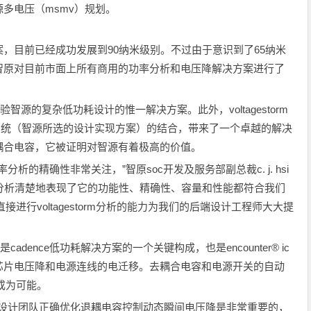
多电压（msmv）规划。
目前已经成功发展到90纳米级别。不过由于意识到了65纳米
智原对目前市面上所有商用的功率分析和电压降解决方案进行了
检验智源的复杂低功耗设计的惟一解决方案。此外，voltagestorm
tl-to-gdsii系统（智源所选的设计实现方案）的结合，带来了一个卓越的解决
耦合电容，它被证明对智源有着极高的价值。
的精确性非常关注，”智原soc开发及服务部副总裁c. j. hsi
storm分析清楚地表现了它的功能性、精确性、容量和性能都符合我们
统直接进行voltagestorm分析的能力为我们的后端设计工程师大大提
cadence低功耗解决方案的一个关键构成，也是encounter® ic
芯片电压降和电源连线的电迁移。去耦合电容和电源开关的自动
合成为可能。
设计团队正确优化退耦电容控制动态瞬间电压降是非常重要的，