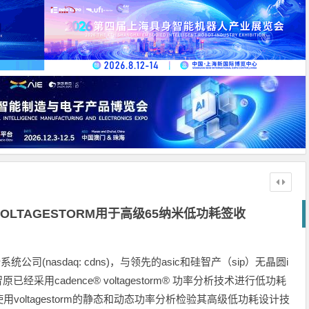
 VOLTAGESTORM用于高级65纳米低功耗签收
公司(nasdaq: cdns)，与领先的asic和硅智产（sip）无晶圆i
智原已经采用cadence® voltagestorm® 功率分析技术进行低功耗
oltagestorm的静态和动态功率分析检验其高级低功耗设计技