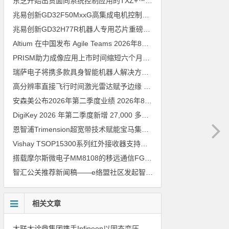
东芝开始出货面向系统控制应用的TXZ+™族入门级M4V组（搭载Arm Cortex‑M4内核的标准微控制器）工程样品
兆易创新GD32F50MxxG高集成电机控制MCU发布，赋能人形机器人关节驱动革新
兆易创新GD32H77R机器人专用芯片重磅亮相，精准赋能伺服驱动与关节控制
Altium 在中国发布 Agile Teams
2026年8月6日
PRISM助力成像应用上市时间缩短六个月，实战指南一文解读
202
瑞萨电子将携多款具身智能机器人解决方案，首次亮相2026中国具身智能机器人产业大会
高分辨率直接飞行时间激光雷达赋予边缘 AI 空间感知能力
2026年8
安森美公布2026年第二季度业绩
2026年8月6日
DigiKey 2026 年第二季度新增 27,000 多种现货零件和 104 家供应商
恩智浦Trimension超宽带技术赋能宝马集团Digital Key Plus及生命体存在检测功能
Vishay TSOP15300系列红外接收器支持所有主流遥控代码
2026年
搭载摩尔斯微电子MM8108的移远通信FGH200M Wi-Fi HaLow模组 现已通过四项国际认证 可投入量产
智汇公关推荐新闻稿——e络盟社区发起智能家居与医疗设计挑战赛
相关文章
大联大诠鼎集团携手Infineon以固态变压器重构配电效率新标杆