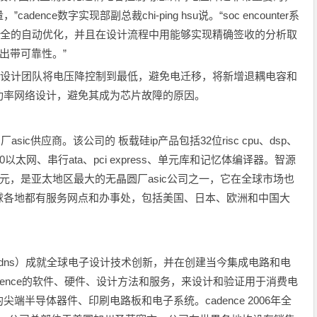
ce数字实现部副总裁chi-ping hsu说。“soc encounter系
实现了完全的自动优化，并且在设计流程中用能够实现精确签收的分析取
出带可靠性。”
低功耗设计团队将电压降控制到最低，避免电迁移，将新增退耦电容和
功率网络设计，避免其成为芯片故障的原因。
c供应商。该公司的 板载硅ip产品包括32位risc cpu、dsp、
0/100以太网、串行ata、pci express、单元库和记忆体编译器。智源
1亿美元，是亚太地区最大的无晶圆厂asic公司之一，它在全球市场也
球各地都有服务网点和办事处，包括美国、日本、欧洲和中国大
码：cdns）成就全球电子设计技术创新，并在创建当今集成电路和电
ence的软件、硬件、设计方法和服务，来设计和验证用于消费电
半导体器件、印刷电路板和电子系统。cadence 2006年全