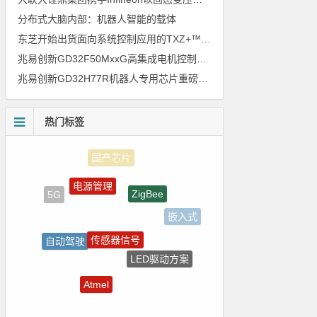
分布式大脑内部：机器人智能的载体
东芝开始出货面向系统控制应用的TXZ+™族入门级M4V组（搭载Arm Cortex‑M4内核的标准微控制器）工程样品
兆易创新GD32F50MxxG高集成电机控制MCU发布，赋能人形机器人关节驱动革新
兆易创新GD32H77R机器人专用芯片重磅亮相，精准赋能伺服驱动与关节控制
热门标签
电源管理
ZigBee
5G
嵌入式
传感器信号
自动驾驶
LED驱动方案
电路图
Atmel
树莓派-Raspberry Pi
裸视三维产品