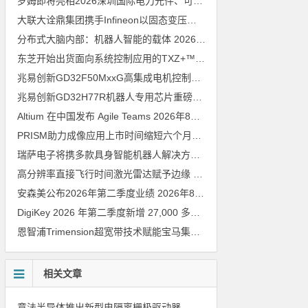
罗姆即将亮相2026深圳国际电力元件、可再生能源管理展览会暨研讨会
大联大诠鼎集团携手Infineon以固态变压器重构配电效率新标杆
202
分布式大脑内部：机器人智能的载体
2026年8月6日
东芝开始出货面向系统控制应用的TXZ+™族入门级M4V组（搭载Arm Cortex‑M4内核的标准微控制器）工程样品
兆易创新GD32F50MxxG高集成电机控制MCU发布，赋能人形机器人关节驱动革新
兆易创新GD32H77R机器人专用芯片重磅亮相，精准赋能伺服驱动与关节控制
Altium 在中国发布 Agile Teams
2026年8月6日
PRISM助力成像应用上市时间缩短六个月，实战指南一文解读
202
瑞萨电子将携多款具身智能机器人解决方案，首次亮相2026中国具身智能机器人产业大会
高分辨率直接飞行时间激光雷达赋予边缘 AI 空间感知能力
2026年8
安森美公布2026年第二季度业绩
2026年8月6日
DigiKey 2026 年第二季度新增 27,000 多种现货零件和 104 家供应商
恩智浦Trimension超宽带技术赋能宝马集团Digital Key Plus及生命体存在检测功能
相关文章
意法半导体推出新型电隔离栅极驱动器，借助先进隔离技术简化电源设计