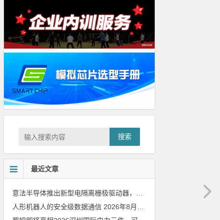
搜索
最近文章
意法半导体推出新型电隔离栅极驱动器，借助先进隔离技术简化电源设计
人形机器人的安全级数据通信
2026年8月8日