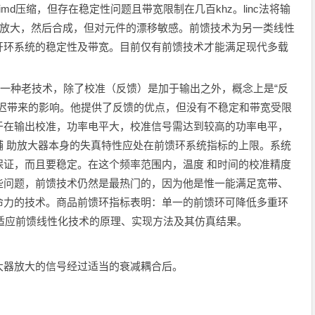
d压缩，但存在稳定性问题且带宽限制在几百khz。linc法将输
器放大，然后合成，但对元件的漂移敏感。前馈技术为另一类线性
开环系统的稳定性及带宽。目前仅有前馈技术才能满足现代多载
一种老技术，除了校准（反馈）是加于输出之外，概念上是“反
延迟带来的影响。他提供了反馈的优点，但没有不稳定和带宽受限
于在输出校准，功率电平大，校准信号需达到较高的功率电平，
辅 助放大器本身的失真特性应处在前馈环系统指标的上限。系统
保证，而且要稳定。在这个频率范围内，温度 和时间的校准精度
些问题，前馈技术仍然是最热门的，因为他是惟一能满足宽带、
命力的技术。商品前馈环指标表明：单一的前馈环可降低多重环
自适应前馈线性化技术的原理、实现方法及其仿真结果。
器放大的信号经过适当的衰减耦合后。