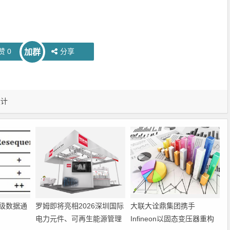
赞
0
分享
加群
设计
级数据通
罗姆即将亮相2026深圳国际
大联大诠鼎集团携手
电力元件、可再生能源管理
Infineon以固态变压器重构