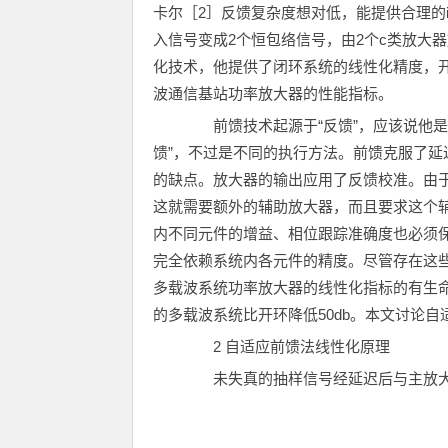
卡尔［2］反馈复杂度想对低，能提供合理的im
入信号变成2个恒包络信号，由2个c类放大
化技术，他提供了闭环系统的线性化精度，
波通信基站功率放大器的性能指标。
前馈技术起源于“反馈”，应该说他是
馈”，不过是不同的执行方法。前馈克服了
的缺点。放大器的输出应用了反馈校准。由
这就需要额外的辅助放大器，而且要求这个
内不同元件的增益、相位跟踪准确度也必须
完全依赖系统内各元件的精度。尽管存在这
多载波系统功率放大器的线性化指标的有生
的多载波系统比开环降低50db。本文讨论
2 自适应前馈法线性化原理
未失真的抽样信号经延迟后与主放大