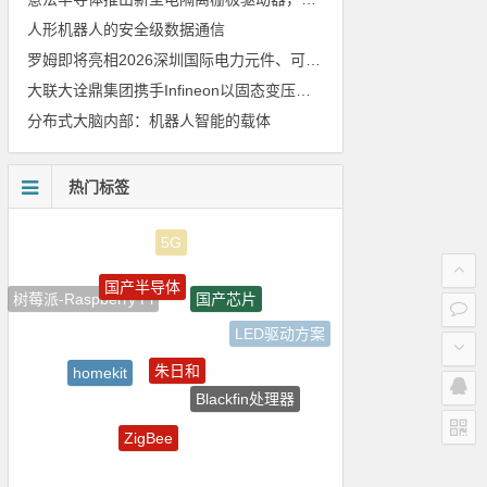
人形机器人的安全级数据通信
罗姆即将亮相2026深圳国际电力元件、可再生能源管理展览会暨研讨会
大联大诠鼎集团携手Infineon以固态变压器重构配电效率新标杆
分布式大脑内部：机器人智能的载体
热门标签
国产半导体
国产芯片
树莓派-Raspberry Pi
LED驱动方案
朱日和
homekit
Blackfin处理器
ADI
ZigBee
测试
电路图