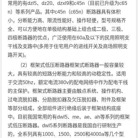
常用的有dzl5、dz20、dzxl9和c45n（目前已升级为c65
n）等系列产品。其中c45n（c65n）断路器具有体积
小，分断能力高、限流性能好、操作轻便，型号规格齐
全、可以方便地在单极结构基础上组合成二极、三极、
四极断路器的优点，广泛使用在60a及以下的民用照明支
干线及支路中(多用于住宅用户的进线开关及商场照明支
路开关)。
（2）框架式低压断路器框架式断路器一般容量较
大，具有较高的短路分断能力和较高的动稳定性。适用
于交流50hz，额定电流380v的配电网络中作为配电干线
的主保护。框架式断路器主要由触点系统、操作机构、
过电流脱扣器、分励脱扣器及欠压脱扣器、附件及框架
等部分组成，全部组件进行绝缘后装于框架结构底座
中。目前我国常用的有dwl5、me、ae、ah等系列的框架
式低压断路器。dwl5系列断路器是我国自行研制生产
的，全系列具有1000、1500、2500和4000a等几个型