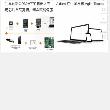
兆易创新GD32H77R机器人专
Altium 在中国发布 Agile Teams
用芯片重磅亮相，精准赋能伺服
驱动与关节控制
PRISM助力成像应用上市时间缩
瑞萨电子将携多款具身智能机器
短六个月，实战指南一文解读
人解决方案，首次亮相2026中
国具身智能机器人产业大会
上一篇
下一篇
微软完成Win7服务准备工作
法国在线音乐分享网站Deezer获650万欧元风投
文章导航
Copyright © 2026 电子通 版权所有. 备案号：
京ICP备
17050710号-3