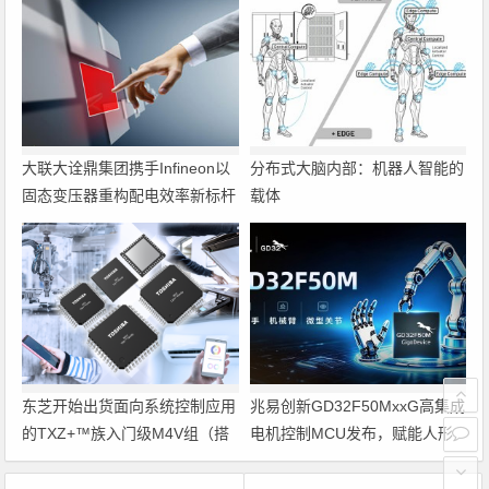
大联大诠鼎集团携手Infineon以
分布式大脑内部：机器人智能的
固态变压器重构配电效率新标杆
载体
东芝开始出货面向系统控制应用
兆易创新GD32F50MxxG高集成
的TXZ+™族入门级M4V组（搭
电机控制MCU发布，赋能人形
载Arm Cortex‑M4内核的标准微
机器人关节驱动革新
控制器）工程样品