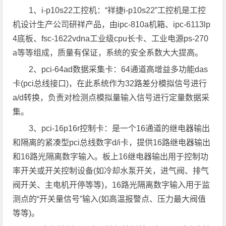
1、i-p10s22工控机：“祥捷i-p10s22”工控机是工控
机设计生产公司研祥产品，由ipc-810a机箱、ipc-6113lp
4底板、fsc-1622vdna工业级cpu长卡、工业电源ps-270
a等等组成，质量有保证，系统的安全系数大大提高。
2、pci-64ad数据采集卡：64通道高增益多功能das
卡(pci总线接口)，在此系统作为32路差分模拟信号进行
a/d转换，负责对检测点模拟量输入信号进行定量数据采
集。
3、pci-16p16r控制卡：是一个16通道的继电器输出
和隔离的紧凑型pci总线数字d/i卡，提供16路继电器输出
和16路光隔离数字输入。板上16继电器输出用于控制功
率开关或开关控制设备(如冷却水泵开关，进气阀、排气
阀开关、主电机开停等等)，16路光隔离数字输入用于监
测点的“开关量信号”输入(如高温报警点、压力最大阀值
等等)。