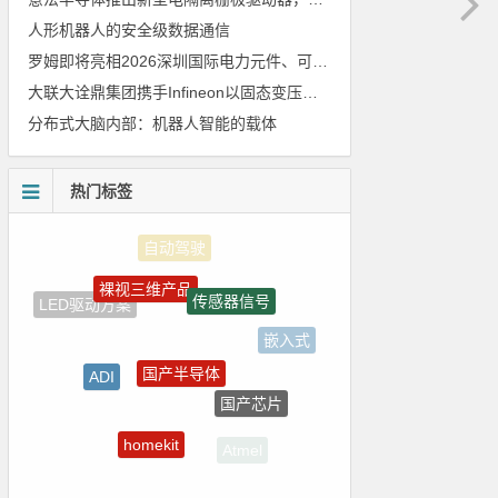
人形机器人的安全级数据通信
罗姆即将亮相2026深圳国际电力元件、可再生能源管理展览会暨研讨会
大联大诠鼎集团携手Infineon以固态变压器重构配电效率新标杆
分布式大脑内部：机器人智能的载体
热门标签
裸视三维产品
传感器信号
LED驱动方案
嵌入式
国产半导体
ADI
国产芯片
强国之列
homekit
Atmel
ZigBee