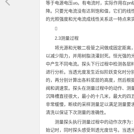
等于电源电压uo。有电流时，实际作用在p
降。只要光电流没有达到饱和值，它们的线
的光照强度和光电流成线性关系这一特点来

2.3测量过程
将光源和光敏二极管之间做成固定距离
以减少阻力，并用树脂浇灌封死。恒光强的
中产生不同电流。探头下行过程中检测各层
进行分析。当透光度发生近似阶跃变化时分别记
的，再分别计算出各料浆层的高度，然后根
阀和调速泵。探头在测量过程中的动作、测
沉降槽直径很大，最小的十几米，最大的四
非常缓慢，断续的采样测量足以满足测量要
清洗以保证下次测量的准确性。
测量探头执行测量过程中的动作次序为
始记时，同时探头感受到透光度信号。当透