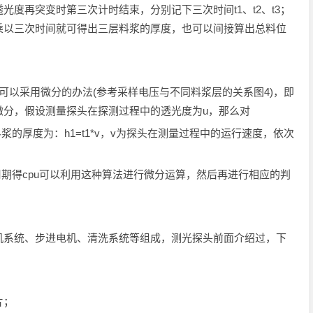
度再突变时第三次计时结束，分别记下三次时间t1、t2、t3；
乘以三次时间就可得出三层料浆的厚度，也可以间接算出总料位
可以采用微分的办法(参考采样电压与不同料浆层的关系图4)，即
微分，假设测量探头在探测过程中的透光度为u，那么对
浆的厚度为：h1=t1*v，v为探头在测量过程中的运行速度，依次
周期得cpu可以利用这种算法进行微分运算，然后再进行相应的判
机系统、步进电机、清洗系统等组成，测光探头前面介绍过，下
片；