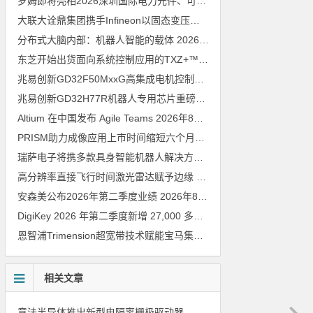
罗姆即将亮相2026深圳国际电力元件、可再生能源管理展览会暨研讨会
大联大诠鼎集团携手Infineon以固态变压器重构配电效率新标杆
202
分布式大脑内部：机器人智能的载体
2026年8月6日
东芝开始出货面向系统控制应用的TXZ+™族入门级M4V组（搭载Arm Cortex‑M4内核的标准微控制器）工程样品
兆易创新GD32F50MxxG高集成电机控制MCU发布，赋能人形机器人关节驱动革新
兆易创新GD32H77R机器人专用芯片重磅亮相，精准赋能伺服驱动与关节控制
Altium 在中国发布 Agile Teams
2026年8月6日
PRISM助力成像应用上市时间缩短六个月，实战指南一文解读
202
瑞萨电子将携多款具身智能机器人解决方案，首次亮相2026中国具身智能机器人产业大会
高分辨率直接飞行时间激光雷达赋予边缘 AI 空间感知能力
2026年8
安森美公布2026年第二季度业绩
2026年8月6日
DigiKey 2026 年第二季度新增 27,000 多种现货零件和 104 家供应商
恩智浦Trimension超宽带技术赋能宝马集团Digital Key Plus及生命体存在检测功能
相关文章
意法半导体推出新型电隔离栅极驱动器，借助先进隔离技术简化电源设计