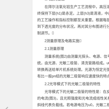
在拜尔法氧化铝生产工艺流程中，高压
终保持下层(h1)是赤泥，上层(h3)是清液，
的工艺操作和指标控制都至关重要。根据每层
到下透光度的分布状况，再对其分布图进行
制调节。
2测量原理及电路实施
2.1测量原理
测量系统(图2)由测量光探头、电源、
统，由光源、光敏二极管、清洗管路组成。u0
转换再送给单片机系统处理。光源为恒定光强
有比一般pn结的光敏二极管响应速度快的特
2.2光导模式下的光敏二极管的特性
光导模式下的光敏二极管的特性是：在
的电流(图3)，且光照强度和光电流成线性
斜线代表负载线。若电源电压为u0，光敏二