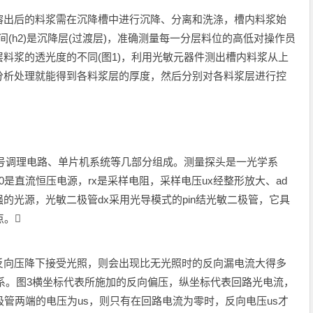
溶出后的料浆需在沉降槽中进行沉降、分离和洗涤，槽内料浆始
中间(h2)是沉降层(过渡层)，准确测量每一分层料位的高低对操作员
料浆的透光度的不同(图1)，利用光敏元器件测出槽内料浆从上
分析处理就能得到各料浆层的厚度，然后分别对各料浆层进行控
信号调理电路、单片机系统等几部分组成。测量探头是一光学系
是直流恒压电源，rx是采样电阻，采样电压ux经整形放大、ad
的光源，光敏二极管dx采用光导模式的pin结光敏二极管，它具
点。
反向压降下接受光照，则会出现比无光照时的反向漏电流大得多
关系。图3横坐标代表所施加的反向偏压，纵坐标代表回路光电流，
极管两端的电压为us，则只有在回路电流为零时，反向电压us才