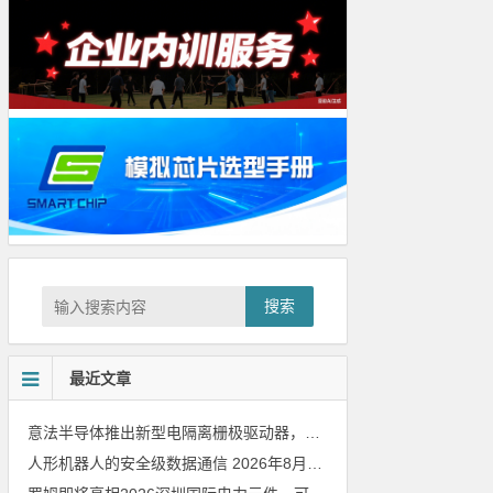
搜索
最近文章
意法半导体推出新型电隔离栅极驱动器，借助先进隔离技术简化电源设计
人形机器人的安全级数据通信
2026年8月8日