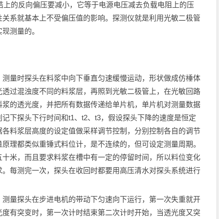
n结上的反向偏压要减小，它等于电源电压减去负载电阻上的压
性关系就基本上不受偏压值的影响。探测仪就是利用光敏二极管
实现测量的。
，测量时探头在料浆中向下垂直匀速缓慢运动，形状做成仿棰体
光透过混浊度不同的料浆层，再照到光敏二极管上，在光敏回路
料浆的透光度，并把所有数据传递给单片机，单片机对测量数据
下探头下行时间和t1、t2、t3，假设探头下降的速度是恒定
据各料浆层高度的设定值做采样调节控制，分别控制各自的调节
量原理都类似重锤式料位计，是不连续的，但可设定测量周期。
五十米，而且要求料浆在槽中有一定的停留时间，所以料位变化
求。每测完一次，探头在收回时都要用高压清水对探头系统进行
：测量探头在步进电机的带动下匀速向下运行，第一次失重就开
光度有突变时，第一次计时结束第二次计时开始，当透光度又突