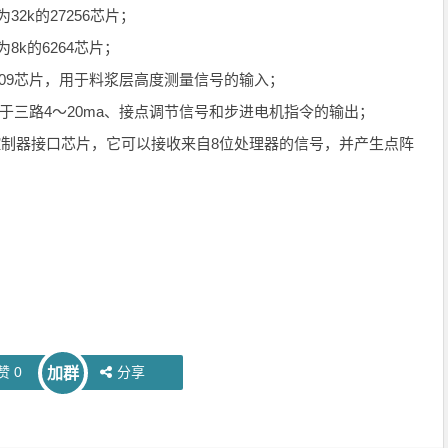
32k的27256芯片；
8k的6264芯片；
0809芯片，用于料浆层高度测量信号的输入；
片，用于三路4～20ma、接点调节信号和步进电机指令的输出；
示控制器接口芯片，它可以接收来自8位处理器的信号，并产生点阵
赞
0
分享
加群