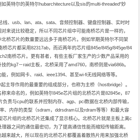
尔hubarchitecture以及sis的multi-threaded“妙
总线、usb、lan、ata、sata、音频控制器、键盘控制器、实时时
相对来说比较稳定，所以不同芯片组中可能南桥芯片是一样的，
中北桥芯片的数量要远远多于南桥芯片。例如早期英特尔不同架
x其南桥芯片都采用82317ab，而近两年的芯片组845e/845g/845ge/84
配ich2南桥芯片。更有甚者，有些主板厂家生产的少数产品采用的
g7－raid主板，北桥采用了amd760，南桥则是via686b。
如网卡、raid、ieee1394、甚至wi-fi无线网络等等。
组中起主导作用的最重要的组成部分，也称为主桥（hostbridge）。
来命名的，例如英特尔845e芯片组的北桥芯片是82845e，87
片负责与cpu的联系并控制内存、agp、pci数据在北桥内部传输，
内存的类型（sdram，ddrsdram以及rdram等等）和最大容
持，整合型芯片组的北桥芯片还集成了显示核心。北桥芯片就是主板上离c
处理器之间的通信最密切，为了提高通信性能而缩短传输距离。
也越来越大，所以现在的北桥芯片都覆盖着散热片用来加强北桥