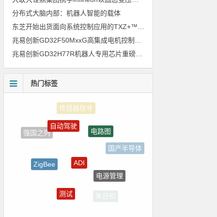
分布式大脑内部：机器人智能的载体
东芝开始出货面向系统控制应用的TXZ+™族入门级M4V组（搭载Arm Cortex‑M4内核的标准微控制器）工程样品
兆易创新GD32F50MxxG高集成电机控制MCU发布，赋能人形机器人关节驱动革新
兆易创新GD32H77R机器人专用芯片重磅亮相，精准赋能伺服驱动与关节控制
热门标签
自动驾驶
电路图
强国之列
国产半导体
ADI
ZigBee
电源管理
嵌入式
测试
朱日和
5G