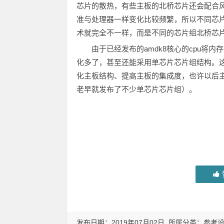
芯片的散热，有些主板的北桥芯片还会配合
准与处理器一样变化比较频繁，所以不同芯
术就完全不一样，而是不同的芯片组北桥芯
由于已经发布的amdk8核心的cpu将
化多了，甚至还能采用单芯片芯片组结构。
化主板结构、提高主板的集成度，也许以后主
老早就发布了不少单芯片芯片组）。
发布日期：2019年07月02日 所属分类：
参考