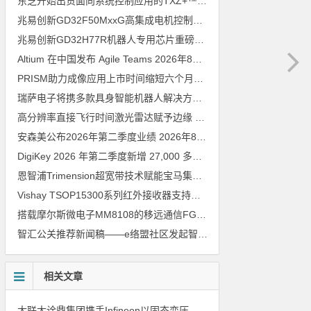
东芝开始出货面向系统控制应用的TXZ+™族入门级M4V组（搭载Arm Cortex‑M4内核的标准微控制器）工程样品
兆易创新GD32F50MxxG高集成电机控制MCU发布，赋能人形机器人关节驱动革新
兆易创新GD32H77R机器人专用芯片重磅亮相，精准赋能伺服驱动与关节控制
Altium 在中国发布 Agile Teams
2026年8月6日
PRISM助力成像应用上市时间缩短六个月，实战指南一文解读
202
瑞萨电子将携多款具身智能机器人解决方案，首次亮相2026中国具身智能机器人产业大会
高分辨率直接飞行时间激光雷达赋予边缘 AI 空间感知能力
2026年8
安森美公布2026年第二季度业绩
2026年8月6日
DigiKey 2026 年第二季度新增 27,000 多种现货零件和 104 家供应商
恩智浦Trimension超宽带技术赋能宝马集团Digital Key Plus及生命体存在检测功能
Vishay TSOP15300系列红外接收器支持所有主流遥控代码
2026年
搭载摩尔斯微电子MM8108的移远通信FGH200M Wi-Fi HaLow模组 现已通过四项国际认证 可投入量产
智汇公关推荐新闻稿——e络盟社区发起智能家居与医疗设计挑战赛
相关文章
大联大诠鼎集团携手Infineon以固态变压器重构配电效率新标杆