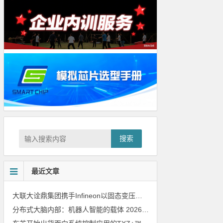
搜索
最近文章
大联大诠鼎集团携手Infineon以固态变压器重构配电效率新标杆
202
分布式大脑内部：机器人智能的载体
2026年8月6日