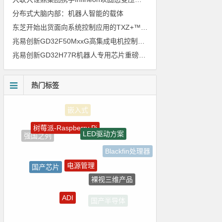
分布式大脑内部：机器人智能的载体
东芝开始出货面向系统控制应用的TXZ+™族入门级M4V组（搭载Arm Cortex‑M4内核的标准微控制器）工程样品
兆易创新GD32F50MxxG高集成电机控制MCU发布，赋能人形机器人关节驱动革新
兆易创新GD32H77R机器人专用芯片重磅亮相，精准赋能伺服驱动与关节控制
热门标签
树莓派-Raspberry Pi
LED驱动方案
强国之列
Blackfin处理器
电源管理
国产芯片
裸视三维产品
homekit
ADI
国产半导体
ZigBee