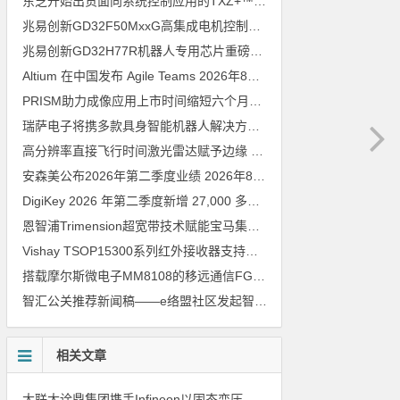
东芝开始出货面向系统控制应用的TXZ+™族入门级M4V组（搭载Arm Cortex‑M4内核的标准微控制器）工程样品
兆易创新GD32F50MxxG高集成电机控制MCU发布，赋能人形机器人关节驱动革新
兆易创新GD32H77R机器人专用芯片重磅亮相，精准赋能伺服驱动与关节控制
Altium 在中国发布 Agile Teams
2026年8月6日
PRISM助力成像应用上市时间缩短六个月，实战指南一文解读
202
瑞萨电子将携多款具身智能机器人解决方案，首次亮相2026中国具身智能机器人产业大会
高分辨率直接飞行时间激光雷达赋予边缘 AI 空间感知能力
2026年8
安森美公布2026年第二季度业绩
2026年8月6日
DigiKey 2026 年第二季度新增 27,000 多种现货零件和 104 家供应商
恩智浦Trimension超宽带技术赋能宝马集团Digital Key Plus及生命体存在检测功能
Vishay TSOP15300系列红外接收器支持所有主流遥控代码
2026年
搭载摩尔斯微电子MM8108的移远通信FGH200M Wi-Fi HaLow模组 现已通过四项国际认证 可投入量产
智汇公关推荐新闻稿——e络盟社区发起智能家居与医疗设计挑战赛
相关文章
大联大诠鼎集团携手Infineon以固态变压器重构配电效率新标杆