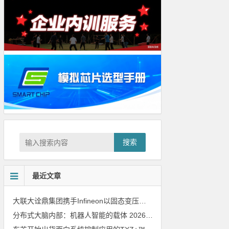
搜索
最近文章
大联大诠鼎集团携手Infineon以固态变压器重构配电效率新标杆
202
分布式大脑内部：机器人智能的载体
2026年8月6日