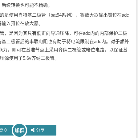
，后续转换也可能不精确。
使用肖特基二极管（bat54系列），将放大器输出钳位在adc
将输入箝位在放大器。
，是因为其具有低正向导通压降，可在adc内的内部保护二极
基二极管后的串联电阻也有助于将电流限制在adc内。对于额外
流能力，则可在基准节点上采用齐纳二极管或箝位电路，以保证基
压源使用了5.6v齐纳二极管。
赞
0
分享
加群