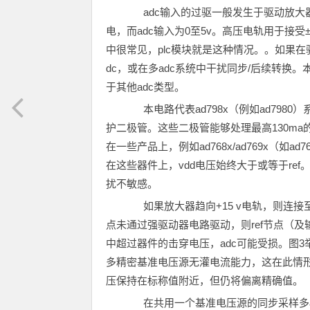
adc输入的过驱一般发生于驱动放大器电
电，而adc输入为0至5v。高压电轨用于接受
中很常见，plc模块就是这种情况。。如果
dc，或在多adc系统中干扰同步/后续转换。本
于其他adc类型。
本电路代表ad798x（例如ad7980）
护二极管。这些二极管能够处理最高130m
在一些产品上，例如ad768x/ad769x（如a
在这些器件上，vdd电压始终大于或等于re
扰不敏感。
如果放大器趋向+15 v电轨，则连接至r
点未通过强驱动器电路驱动，则ref节点（
中超过器件的击穿电压，adc可能受损。图3举
多精密基准电压源无灌电流能力，这在此情
压保持在标称值附近，但仍将偏离精确值。
在共用一个基准电压源的同步采样多ad