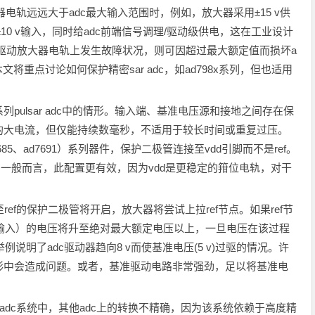
轨远远大于adc最大输入范围时，例如，放大器采用±15 v供
±10 v输入，同时给adc前端信号调理/驱动级供电，这在工业设计
在驱动放大器电轨上发生故障状况，则可因超过最大额定值而损坏a
文将重点讨论如何保护精密sar adc，如ad798x系列，但也适用
系列pulsar adc中的情形。输入端、基准电压源和接地之间存在保
a的大电流，但仅能持续数毫秒，不适用于较长时间或重复过压。
d7685、ad7691）系列器件，保护二极管连接至vdd引脚而不是ref。
f。一般而言，此配置更有效，因为vdd是更稳定的箝位电轨，对干
ef的保护二极管将开启，放大器将尝试上拉ref节点。如果ref节
及输入）的电压将升至绝对最大额定电压以上，一旦电压在该过程
例说明了adc驱动器趋向8 v而使基准电压(5 v)过驱的情况。许
形中会造成问题。或者，基准驱动电路非常强劲，足以将基准电
c系统中，其他adc上的转换不精确，因为该系统依赖于高度精