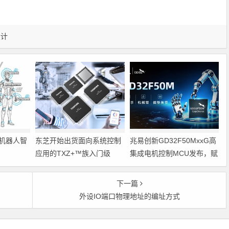
设计
机器人智
东芝开始出货面向系统控制
兆易创新GD32F50MxxG高
应用的TXZ+™族入门级
集成电机控制MCU发布，赋
M4V组（搭载Arm
能人形机器人关节驱动革新
Cortex‑M4内核的标准微控
下一篇
制器）工程样品
外设IO端口物理地址的编址方式