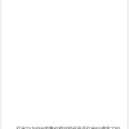
红米7A 549元的售价相对前代产品红米6A便宜了50