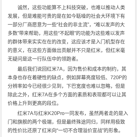
诚然，这些功能算不上科技突破，也难以推动人类
发展，但是难能可贵的是在如今聒噪的社会大环境下有
一部分厂商愿意为一些“社会的非主流”，“难以发声的大
多数”带来帮助，用这些“不起眼”的功能为这些难以发声
的群体带来实实在在的改变，这应该才是入门机型存在
的意义，在这些方面做出贡献并不只是红米，但红米毫
无疑问是这一行队伍中的领跑者。
最后我们说回红米7A，因为售价和成本的制约，其
本身也存在着硬性的缺点，例如屏幕亮度较低、720P的
分辨率如今已经很少见到，下巴宽度也难以忽略，但是
除此之外，红米7A在多个方面的素质和表现都可以让其
价格上升到更高的段位。
红米7A与红米K20Pro一同发布，虽然两者走的是入
门和旗舰的两个极端，但是最终殊途同归，同样用极致
的性价比还原了红米向“一切不合理溢价宣战”的形象。