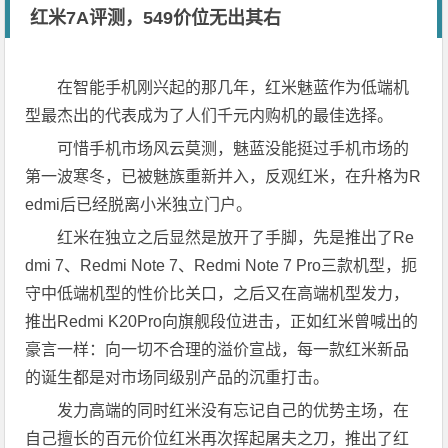
红米7A评测，549价位无出其右
在智能手机刚兴起的那几年，红米魅蓝作为低端机
型最杰出的代表成为了人们千元内购机的最佳选择。
可惜手机市场风云莫测，魅蓝没能挺过手机市场的
第一波寒冬，已被魅族重新并入，反观红米，在升格为R
edmi后已经脱离小米独立门户。
红米在独立之后显然是放开了手脚，先是推出了Re
dmi 7、Redmi Note 7、Redmi Note 7 Pro三款机型，扼
守中低端机型的性价比关口，之后又在高端机型发力，
推出Redmi K20Pro向旗舰段位进击，正如红米曾喊出的
豪言一样：向一切不合理的溢价宣战，每一款红米新品
的诞生都是对市场同级别产品的沉重打击。
发力高端的同时红米没有忘记自己的优势主场，在
自己擅长的百元价位红米再次挥起屠夫之刀，推出了红