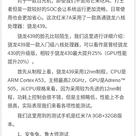
对于一款百元机，即使我们不会用它来吃鸡、打王
者但是一款较好的SOC会让系统运行更加流畅，日常使
用也会更加省心。这次红米7A采用了一款高通骁龙八核
处理器：骁龙439。
骁龙439的脸孔比较陌生，我们这里进行详细介绍：
骁龙439是一款入门级八核处理器，可以看作是曾经骁龙
430的升级版，相较于骁龙430最大提升25%（GPU性能
提升20%）。
首先从制程上看，骁龙439采用12nm制程，CPU是
ARM Cortex A53，主频最高2.0GHz，GPU是Adreno™
505，从CPU规格来看，因为采用较为先进的12nm制
程，功耗上控制会很不错，但是主频略低，性能上不会
很高，实际表现我们来看各项性能测试。
我们这里用到的测试手机是红米7A 3GB+32GB版
本。
1、安兔兔、鲁大师测试