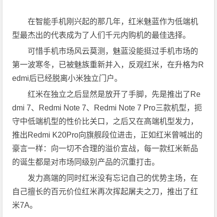
在智能手机刚兴起的那几年，红米魅蓝作为低端机
型最杰出的代表成为了人们千元内购机的最佳选择。
可惜手机市场风云莫测，魅蓝没能挺过手机市场的
第一波寒冬，已被魅族重新并入，反观红米，在升格为R
edmi后已经脱离小米独立门户。
红米在独立之后显然是放开了手脚，先是推出了Re
dmi 7、Redmi Note 7、Redmi Note 7 Pro三款机型，扼
守中低端机型的性价比关口，之后又在高端机型发力，
推出Redmi K20Pro向旗舰段位进击，正如红米曾喊出的
豪言一样：向一切不合理的溢价宣战，每一款红米新品
的诞生都是对市场同级别产品的沉重打击。
发力高端的同时红米没有忘记自己的优势主场，在
自己擅长的百元价位红米再次挥起屠夫之刀，推出了红
米7A。