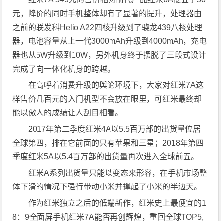
元，降价的同时手机整体却有了显著的提升，处理器由
之前的联发科Helio A22四核升级到了骁龙439八核处理
器，电池容量从上一代3000mAh升级到4000mAh，充电
器也从5W升级到10W，另外机身终于摆脱了三段式设计
完成了向一体化机身的跨越。
在高呼着消费升级的舆论环境下，大家对红米7A这
样售价几百元的入门机型不会放在眼里，可红米最终却
能以傲人的成绩让人刮目相看。
2017年第二季度红米4A以5.5百万部的出货量位居
全球第四，排在它前面的只有苹果和三星；2018年第四
季度红米5A以5.4百万部的出货量再次进入全球前五。
红米A系列出货量只能以变态来形容，在手机市场整
体下滑的情况下强行带动小米并撑起了小米的半边天。
作为红米独立之后的低端新作，红米史上最便宜的1
8：9全面屏手机红米7A能否再创辉煌，重回全球TOP5,