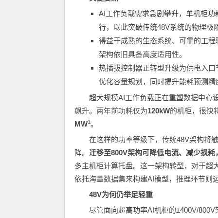
AI工作负载需求急剧攀升，单机柜功耗从
行，以此突破传统48V系统的物理极
得益于成熟的生态系统、可靠的工程
架构依旧具备高度适用性。
热插拔控制器正转型升级为供电入口
优化容量规划，同时提升能耗预测精
超大规模AI工作负载正在重塑数据中心
飙升。两年前功耗仅为
120kW
的机柜，很快
1
MW
。
在这样的功率等级下，传统48V架构将
降。
迁移至800V架构可降低电流、减少损
多主机柜计算托盘。这一架构转型，对于超大
依托海量数据集来构建AI模型，推理环节则
48V为何仍举足轻重
尽管面向超高功率AI机柜的±400V/8