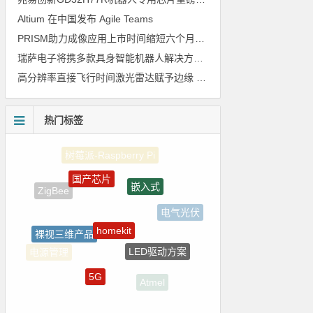
Altium 在中国发布 Agile Teams
PRISM助力成像应用上市时间缩短六个月，实战指南一文解读
瑞萨电子将携多款具身智能机器人解决方案，首次亮相2026中国具身智能机器人产业大会
高分辨率直接飞行时间激光雷达赋予边缘 AI 空间感知能力
热门标签
国产芯片
嵌入式
homekit
裸视三维产品
电气光伏
LED驱动方案
5G
电源管理
Atmel
ADI