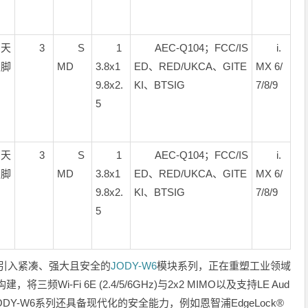
天
3
S
1
AEC-Q104；FCC/IS
i.
引脚
MD
3.8x1
ED、RED/UKCA、GITE
MX 6/
9.8x2.
KI、BTSIG
7/8/9
5
天
3
S
1
AEC-Q104；FCC/IS
i.
引脚
MD
3.8x1
ED、RED/UKCA、GITE
MX 6/
9.8x2.
KI、BTSIG
7/8/9
5
E平台引入紧凑、强大且安全的
JODY-W6
模块系列，正在重塑工业领域
建，将三频Wi-Fi 6E (2.4/5/6GHz)与2x2 MIMO以及支持LE Aud
此外，JODY-W6系列还具备现代化的安全能力，例如恩智浦EdgeLock®