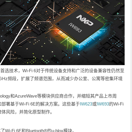
用的首选技术，Wi-Fi 6对于传统设备支持和广泛的设备兼容性仍然至
上增加了6GHz频段，扩展了频谱范围，从而减少办公室、公寓等密集环境
chnology和AzureWave等模块供应商合作，并缩短其产品上市周
署基于Wi-Fi 6E的解决方案。这些基于
IW623
或
IW693
的Wi-Fi
整体风险，并简化原型制作。
i‑Fi 6E和Bluetooth®的u-blox模块。