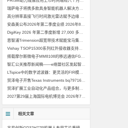
PRISM助力成像应用上市时间缩短六个月，实战指南一文解读
202
瑞萨电子将携多款具身智能机器人解决方案，首次亮相2026中国具身智能机器人产业大会
高分辨率直接飞行时间激光雷达赋予边缘 AI 空间感知能力
2026年8
安森美公布2026年第二季度业绩
2026年8月6日
DigiKey 2026 年第二季度新增 27,000 多种现货零件和 104 家供应商
恩智浦Trimension超宽带技术赋能宝马集团Digital Key Plus及生命体存在检测功能
Vishay TSOP15300系列红外接收器支持所有主流遥控代码
2026年
搭载摩尔斯微电子MM8108的移远通信FGH200M Wi-Fi HaLow模组 现已通过四项国际认证 可投入量产
智汇公关推荐新闻稿——e络盟社区发起智能家居与医疗设计挑战赛
LTspice中的数字滤波器：更灵活的FIR模型
2026年8月3日
贸泽电子开售Texas Instruments bq79716b-Q1汽车级16节电池监测器，可精确估算电动汽车续航里程
贸泽扩展工业自动化产品组合，与更多制造商合作以支持新一代系统
2027第29届上海国际电机博览会
2026年7月30日
相关文章
兆易创新GD32H77R机器人专用芯片重磅亮相，精准赋能伺服驱动与关节控制