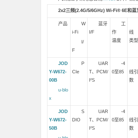
2x2三频(2.4G/5/6GHz) Wi-Fi® 
产品
W
蓝牙
工
i-Fi
I/F
作
线
温度
类
I/
F
JOD
P
UAR
-4
Y-W672-
CIe
T、PCM/
0至85
线
00B
I²S
数
u-blo
x
JOD
S
UAR
-4
Y-W672-
DIO
T、PCM/
0至85
线
50B
I²S
数
u-blo