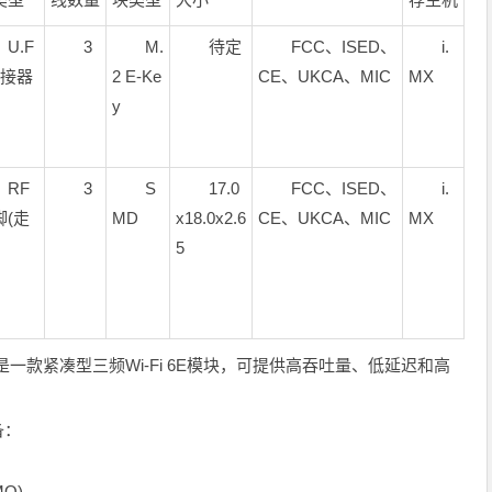
U.F
3
M.
待定
FCC、ISED、
i.
连接器
2 E-Ke
CE、UKCA、MIC
MX
y
RF
3
S
17.0
FCC、ISED、
i.
脚(走
MD
x18.0x2.6
CE、UKCA、MIC
MX
5
是一款紧凑型三频Wi-Fi 6E模块，可提供高吞吐量、低延迟和高
备：
O)