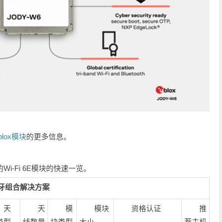
blox模块
的更多信息。
的Wi‑Fi 6E模块的快速一览。
6E和蓝牙组合解决方案
天
天
模
模块
资格认证
推
类型
线数量
块类型
大小
荐主机