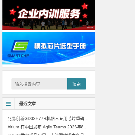
搜索
最近文章
兆易创新GD32H77R机器人专用芯片重磅亮相，精准赋能伺服驱动与关节控制
Altium 在中国发布 Agile Teams
2026年8月6日