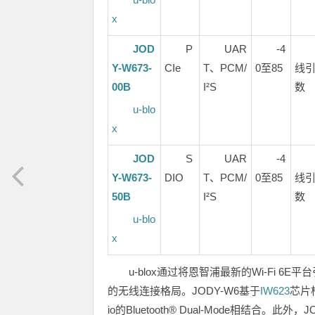
x
JOD
P
UAR
-4
Y-W673-
CIe
T、PCM/
0至85
线
00B
I²S
数
u-blo
x
JOD
S
UAR
-4
Y-W673-
DIO
T、PCM/
0至85
线
50B
I²S
数
u-blo
x
u-blox通过将恩智浦最新的Wi-Fi 6
的无线连接格局。JODY-W6基于
IW623
芯片构
io的Bluetooth® Dual-Mode相结合。