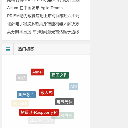
Altium 在中国发布 Agile Teams
PRISM助力成像应用上市时间缩短六个月，实战指南一文解读
瑞萨电子将携多款具身智能机器人解决方案，首次亮相2026中国具身智能机器人产业大会
高分辨率直接飞行时间激光雷达赋予边缘 AI 空间感知能力
热门标签
Atmel
强国之列
嵌入式
国产芯片
ADI
电气光伏
树莓派-Raspberry Pi
homekit
传感器信号
LED驱动方案