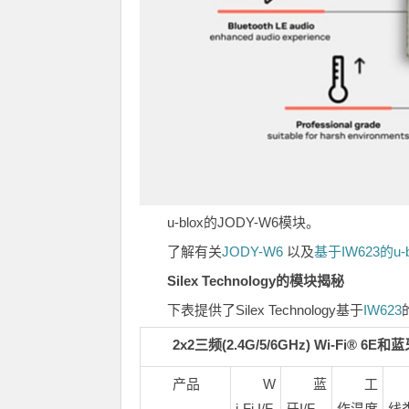
u-blox的JODY-W6模块。
了解有关
JODY-W6
以及
基于IW623的u-
Silex Technology的模块揭秘
下表提供了Silex Technology基于
IW623
2x2三频(2.4G/5/6GHz) Wi-Fi® 
产品
W
蓝
工
i-Fi I/F
牙I/F
作温度
线