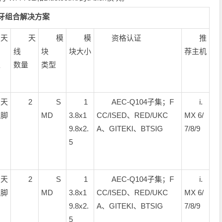
6E和蓝牙组合解决方案
天
天
模
模
资格认证
推
线
块
块大小
荐主机
型
数量
类型
天
2
S
1
AEC-Q104子集；F
i.
引脚
MD
3.8x1
CC/ISED、RED/UKC
MX 6/
9.8x2.
A、GITEKI、BTSIG
7/8/9
5
天
2
S
1
AEC-Q104子集；F
i.
引脚
MD
3.8x1
CC/ISED、RED/UKC
MX 6/
9.8x2.
A、GITEKI、BTSIG
7/8/9
5