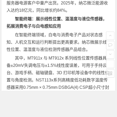
服务器电源客户中量产出货。2025年，纳芯微泛能源收
入达约18亿元，同比增长约84%。
智能终端：展示线性位置、温湿度与液位传感器，
拓展消费电子与白电感知应用
在智能终端领域，白电与消费电子产品对状态感
知、人机交互和运行判断提出更高要求。纳芯微展示线
性位置、温湿度与液位检测传感器产品组合。
其中，MT911x 与 MT912x 系列线性位置传感器具
备±20mV失调电压与±1.5%线性度误差，可用于手持云
台、游戏手柄、磁轴键盘、3D 打印机等设备中的线性位
置与角度检测。NST113x系列高精度低功耗数字温度传
感器采用0.75mm × 0.75mm DSBGA(4) CSP超小尺寸封
装，具备±0.1℃（max）常温测温精度和超低功耗特
性，可用于可穿戴设备、医疗电子等场景的温度监测。N
SPGD1 表压传感器采用 MEMS 表压检测方式，支持模
拟比例输出、I²C 数字输出及频率输出，可用于洗衣机、