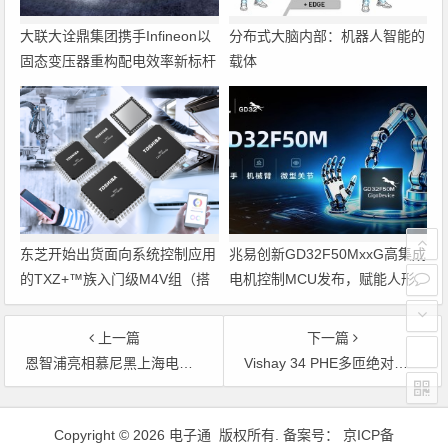
大联大诠鼎集团携手Infineon以
分布式大脑内部：机器人智能的
固态变压器重构配电效率新标杆
载体
东芝开始出货面向系统控制应用
兆易创新GD32F50MxxG高集成
的TXZ+™族入门级M4V组（搭
电机控制MCU发布，赋能人形
载Arm Cortex‑M4内核的标准微
机器人关节驱动革新
控制器）工程样品
上一篇
下一篇
恩智浦亮相慕尼黑上海电子展，以系统级架构解锁物理AI创新范式
Vishay 34 PHE多匝绝对位置传感器，以更低成本实现高精度和稳定性
文章导航
Copyright © 2026 电子通 版权所有. 备案号：
京ICP备