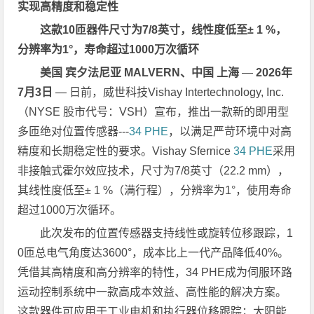
实现高精度和稳定性
这款10匝器件尺寸为7/8英寸，线性度低至± 1 %，
分辨率为1°，寿命超过1000万次循环
美国 宾夕法尼亚 MALVERN、中国 上海
—
2026年
7月3日
— 日前，威世科技Vishay Intertechnology, Inc.
（NYSE 股市代号：VSH）宣布，
推出一款新的即用型
多匝绝对位置传感器---
34 PHE
，以满足严苛环境中对高
精度和长期稳定性的要求。
Vishay Sfernice
34 PHE
采用
非接触式霍尔效应技术，尺寸为7/8英寸（22.2 mm），
其线性度低至± 1 %（满行程），分辨率为1°，使用寿命
超过1000万次循环。
此次发布的位置传感器支持线性或旋转位移跟踪，1
0匝总电气角度达3600°，成本比上一代产品降低40%。
凭借其高精度和高分辨率的特性，34 PHE成为伺服环路
运动控制系统中一款高成本效益、高性能的解决方案。
这款器件可应用于工业电机和执行器位移跟踪；太阳能