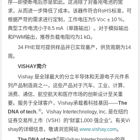
序—即使断电后亦是如此。这消除了对备用电池的需
求，从而进一步降低了成本。
该器件符合RoHS标准，可
根据严苛的需求进行定制，工作电压为5 V
± 10 %，
DC
典型工作电流小于8.5 mA（单路输出）。对于模拟输出
和PWM输出，推荐负载电阻均为1 kΩ。
34 PHE现可提供样品并已实现量产，供货周期为14
周。
VISHAY简介
Vishay 是全球最大的分立半导体和无源电子元件系
列产品制造商之一，这些产品对于汽车、工业、计算、
消费、通信、航空航天和医疗市场的创新设计至关重
要。服务于全球客户，Vishay承载着科技基因——
The
®
DNA of tech.
。Vishay Intertechnology, Inc. 是在纽约
证券交易所上市（VSH）的“财富1,000 强企业”。有关Vi
shay的详细信息，敬请浏览网站
www.vishay.com
。
®
The DNA of tech
是Vishay Intertechnology的商