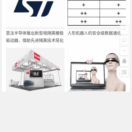
意法半导体推出新型电隔离栅极
人形机器人的安全级数据通信
驱动器，借助先进隔离技术简化
电源设计
罗姆即将亮相2026深圳国际电
大联大诠鼎集团携手Infineon以
力元件、可再生能源管理展览会
固态变压器重构配电效率新标杆
暨研讨会
上一篇
下一篇
意法半导体宣布 2026 年第二季度业绩发布及电话会议时间
利用高性能电压监控器提高工业功能安全合规性—第1部分