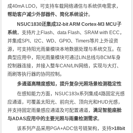
成40mA LDO，可支持车载网络通信与系统供电需求，
帮助客户减少外部器件、简化系统设计
。
NSUC1830还集成32-bit ARM Cortex-M3 MCU子
系统
，支持片上Flash、data Flash、SRAM with ECC，
并集成SPI、I2C、WD、GPIO、Timers等片上外设资
源，可支持阳光雨量模块本地数据处理与系统交互。在
典型应用中，阳光雨量模块可通过LIN总线与BCM车身
控制器连接，并接入整车CAN/LIN网络，实现与大灯、
雨刷等执行器的协同控制。
多通道高精度感知，提升复杂光照场景检测稳定性
在感知能力方面，NSUC183x系列集成4路固定光感
应通道，可覆盖太阳光、前向光、顶向光和HUD光感，
并支持固定雨量感应通道及可配置通道，
满足智能座舱
与ADAS应用中的主要光照与雨量检测需求
。
该系列产品采用PGA+ADC信号链架构，支持
>18bit