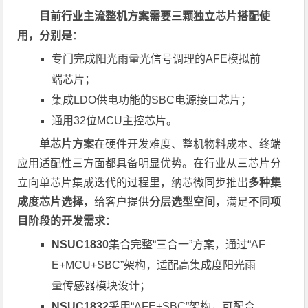
目前行业主流整机方案需要三颗独立芯片搭配使
用，分别是
：
专门完成阳光雨量光信号调理的AFE模拟前
端芯片；
集成LDO供电功能的SBC电源接口芯片；
通用32位MCU主控芯片。
单芯片方案
在硬件开发难度、整机物料成本、终端
应用适配性三方面都具备明显优势。在行业从三芯片分
立向单芯片集成迭代的过程里，纳芯微同步推出
多种集
成度芯片选择
，给客户提供
分层选型空间
，满足
不同项
目阶段的开发需求
：
NSUC1830
集合完整“三合一”方案，通过“AF
E+MCU+SBC”架构，适配高集成度阳光雨
量传感器模块设计；
NSUC1832
采用“AFE+SBC”架构，可配合