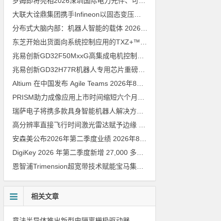
罗姆即将亮相2026深圳国际电力元件、可再生能源管理展览会暨研讨会
大联大诠鼎集团携手Infineon以固态变压器重构配电效率新标杆
202
分布式大脑内部：机器人智能的载体
2026年8月6日
东芝开始出货面向系统控制应用的TXZ+™族入门级M4V组（搭载Arm Cortex‑M4内核的标准微控制器）工程样品
兆易创新GD32F50MxxG高集成电机控制MCU发布，赋能人形机器人关节驱动革新
兆易创新GD32H77R机器人专用芯片重磅亮相，精准赋能伺服驱动与关节控制
Altium 在中国发布 Agile Teams
2026年8月6日
PRISM助力成像应用上市时间缩短六个月，实战指南一文解读
202
瑞萨电子将携多款具身智能机器人解决方案，首次亮相2026中国具身智能机器人产业大会
高分辨率直接飞行时间激光雷达赋予边缘 AI 空间感知能力
2026年8
安森美公布2026年第二季度业绩
2026年8月6日
DigiKey 2026 年第二季度新增 27,000 多种现货零件和 104 家供应商
恩智浦Trimension超宽带技术赋能宝马集团Digital Key Plus及生命体存在检测功能
相关文章
意法半导体推出新型电隔离栅极驱动器，借助先进隔离技术简化电源设计