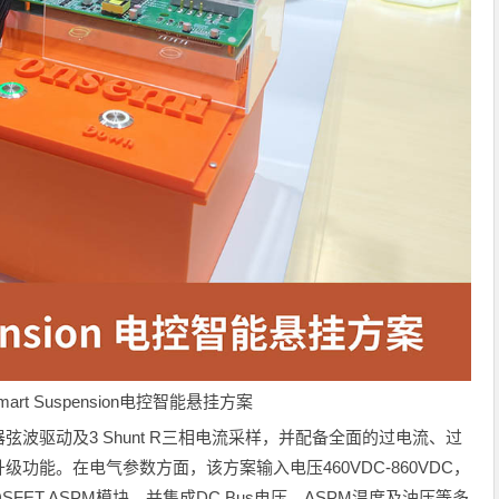
rt Suspension电控智能悬挂方案
波驱动及3 Shunt R三相电流采样，并配备全面的过电流、过
功能。在电气参数方面，该方案输入电压460VDC-860VDC，
 SiC MOSFET ASPM模块，并集成DC Bus电压、ASPM温度及油压等多