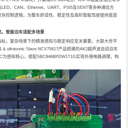
CAN、Ethernet、UART、PSI5及SENT等多种通信方
复杂控制逻辑，为整车舒适性、稳定性及高阶智能驾驶提供底层
航，智能泊车适配多场景
指标，复杂场景下的精准感知与稳定响应至关重要。大联大世平
5651 & ultrasonic Slave NCV75617产品搭建的AK2超声波自动泊车
C为感知核心，搭配SBC846BPDW1T1G实现外围电路调理，构