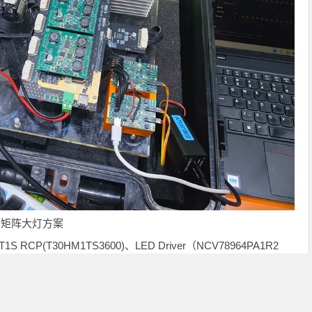
的矩阵大灯方案
 RCP(T30HM1TS3600)、LED Driver（NCV78964PA1R2
43DQ0R2G）等多种产品搭建的以太网矩阵大灯方案，覆盖乘用/商用智能A
采用MCU-less像素控制架构，RCP通过10BASE-T1S接收
78964驱动24颗灯珠恒流输出，NCV78343 12路开关独立