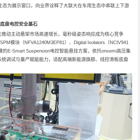
原厂生态为展示窗口，向业界诠释了大联大在车用生态中串联上下游
牢底盘电控安全基石
化推动主动悬架市场高速增长，毫秒级姿态响应成为核心竞争
模块（NFVA1240M3EP81）、Digital Isolators（NCIV941
的E-Smart Suspension电控智能悬挂方案，依托onsemi高压集
系统调试与量产赋能能力，适配高端新能源旗舰、线控滑板底盘