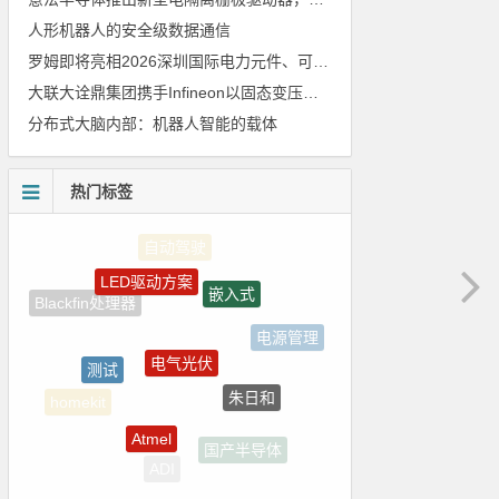
人形机器人的安全级数据通信
罗姆即将亮相2026深圳国际电力元件、可再生能源管理展览会暨研讨会
大联大诠鼎集团携手Infineon以固态变压器重构配电效率新标杆
分布式大脑内部：机器人智能的载体
热门标签
LED驱动方案
嵌入式
电气光伏
测试
电源管理
朱日和
Atmel
homekit
国产半导体
ADI