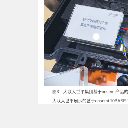
图3：大联大世平集团基于onsemi产品
大联大世平展示的基于onsemi 10BASE-T1S
G）、Pixel Controller（NCV783
DB大灯，实现了BOM精简与多场景适配。该方案
域控制器指令完成协议转换与本地控制；单组NCV