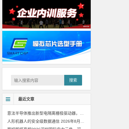
搜索
最近文章
意法半导体推出新型电隔离栅极驱动器，借助先进隔离技术简化电源设计
人形机器人的安全级数据通信
2026年8月8日