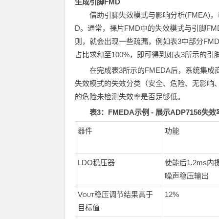
生成引脚
FMD
借助引脚失效模式与影响分析(FMEA)
D。通常，裸片FMD中的失效模式与引脚FM
则，就会出现一些疏漏，例如表3中部分FM
占比求和至100%，即可得到如表3所示的引脚
在完成表3所示的FMEDA后，系统集
失效模式的失效分类（安全、危险、无影响、
的危险未检测失效率是否足够低。
表
3
：
FMEDA
示例
-
展示
ADP7156
失效
器件
功能
LDO稳压器
使能后1.2ms内提
噪声稳压输出
V
稳压调节结果高于
12%
OUT
目标值