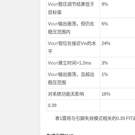
V
稳压调节结果低于
9%
OUT
目标值
V
输出振荡，但仍在
6%
OUT
稳压范围内
V
钳位在接近V
的水
24%
OUT
IN
平
V
建立时间>1.2ms
3%
OUT
V
输出振荡，且超出
1%
OUT
稳压范围
对系统功能无影响
16%
0.39
表1需将与引脚失效模式相关的0.39 FI