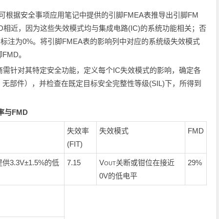
，可根据安全事项应用笔记中提供的引脚FMEA表推导出引脚FM
D相近，因为这些失效模式均与集成电路(IC)的系统功能相关；否
D标注为0%。将引脚FMEA表的影响列中对应的系统级失效模式
FMD。
成商需针对其特定安全功能，定义每个IC失效模式的影响，确定各
无部件），并检查在既定目标安全完整性等级(SIL)下，所得到
率与
FMD
失效率
失效模式
FMD
(FIT)
供3.3V±1.5%的低
7.15
V
关断或钳位在接近
29%
OUT
0V的低电平