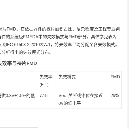
裸片FMD，它依据器件的裸片面积占比、复杂程度及工程专业判
件的系统级FMEDA中的失效模式与FMD部分。具体参见表2。
C 61508‑2:2010表A.1，将失效率平均分配至各失效模式。
C分析得出的失效模式分布。
56失效率与裸片FMD
失效率
失效模式
FMD
(FIT)
供3.3V±1.5%的低
7.15
V
关断或钳位在接近
29%
OUT
0V的低电平