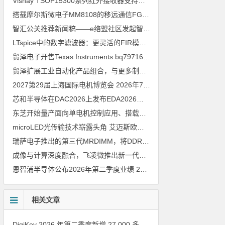
Vishay TSOP15300系列红外接收器支持所有主流遥控代码
2026年
搭载摩尔斯微电子MM8108的移远通信FGH200M Wi-Fi HaLow模组 现已通过四项国际认证 可投入量产
智汇公关推荐新闻稿——e络盟社区发起智能家居与医疗设计挑战赛
LTspice中的数字滤波器：更灵活的FIR模型
2026年8月3日
贸泽电子开售Texas Instruments bq79716b-Q1汽车级16节电池监测器，可精确估算电动汽车续航里程
贸泽扩展工业自动化产品组合，与更多制造商合作以支持新一代系统
2027第29届上海国际电机博览会
2026年7月30日
芯和半导体在DAC2026上发布EDA2026版本
2026年7月30日
东芝开始量产面向单电机控制应用、搭载Arm Cortex M4内核的小型微控制器
microLED光传输技术崭露头角 艾迈斯欧司朗模拟平台加速AI数据中心高速互连设计
瑞萨电子推出的第三代MRDIMM，将DDR5内存性能提升至16000MT／s，赋能下一代AI与HPC应用
成像与计算深度融合，飞凌微推出新一代车载视觉处理SoC M2
202
恩智浦半导体公布2026年第二季度业绩
2026年7月30日
相关文章
DigiKey 2026 年第二季度新增 27,000 多种现货零件和 104 家供应商