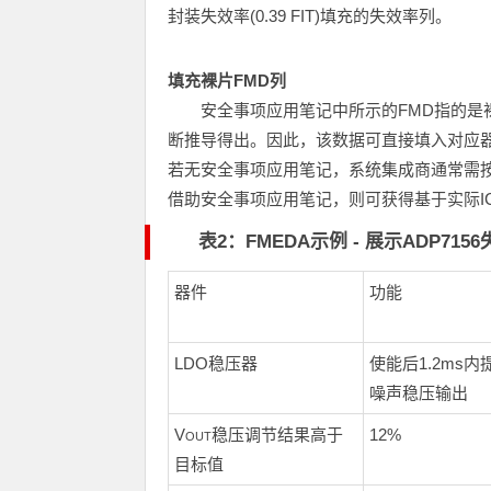
封装失效率(0.39 FIT)填充的失效率列。
填充裸片
FMD
列
安全事项应用笔记中所示的FMD指的是
断推导得出。因此，该数据可直接填入对应器
若无安全事项应用笔记，系统集成商通常需按照IE
借助安全事项应用笔记，则可获得基于实际I
表2：FMEDA示例 - 展示ADP71
器件
功能
LDO稳压器
使能后1.2ms内提
噪声稳压输出
V
稳压调节结果高于
12%
OUT
目标值