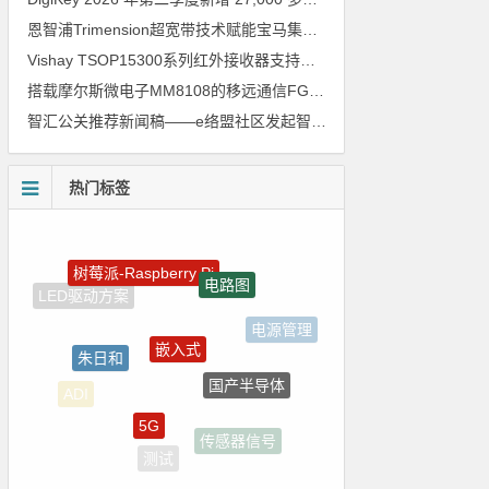
恩智浦Trimension超宽带技术赋能宝马集团Digital Key Plus及生命体存在检测功能
Vishay TSOP15300系列红外接收器支持所有主流遥控代码
搭载摩尔斯微电子MM8108的移远通信FGH200M Wi-Fi HaLow模组 现已通过四项国际认证 可投入量产
智汇公关推荐新闻稿——e络盟社区发起智能家居与医疗设计挑战赛
热门标签
树莓派-Raspberry Pi
电路图
嵌入式
电源管理
朱日和
国产半导体
5G
ADI
传感器信号
测试