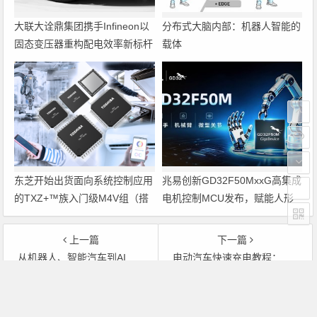
大联大诠鼎集团携手Infineon以
分布式大脑内部：机器人智能的
固态变压器重构配电效率新标杆
载体
东芝开始出货面向系统控制应用
兆易创新GD32F50MxxG高集成
的TXZ+™族入门级M4V组（搭
电机控制MCU发布，赋能人形
载Arm Cortex‑M4内核的标准微
机器人关节驱动革新
控制器）工程样品
上一篇
下一篇
从机器人、智能汽车到AI数据中心电源，意法半导体精彩亮相慕尼黑上海电子展
电动汽车快速充电教程：分立组装与模块组装对比分析
文章导航
Copyright © 2026 电子通 版权所有. 备案号：
京ICP备