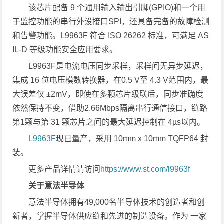
该芯片配备 9 个通用输入输出引脚(GPIO)和一个用
于监控功能的串行外设接口SPI，还具备完备的故障检测
和告警功能。L9963F 符合 ISO 26262 标准，可满足 AS
IL-D 等级功能安全应用要求。
L9963F是电流电压同步采样，采样间无异步延迟，
集成 16 位电压模数转换器，在0.5 V至 4.3 V范围内，最
大误差仅 ±2mV，即使在多颗芯片级联后，同步准确度
依然保持不变，借助2.66Mbps隔离串行通信接口，链路
第1颗与第 31 颗芯片之间的最大延迟控制在 4µs以内。
L9963F
现已量产，采用 10mm x 10mm TQFP64 封
装。
更多产品详情请访问
https://www.st.com/l9963f
关于意法半导体
意法半导体拥有49,000名半导体技术的创造者和创
新者，掌握半导体供应链和先进的制造设备。作为 一家