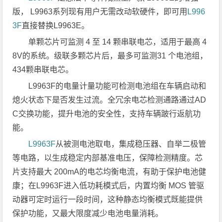
版， L9963系列现有用户无需改动软硬件，即可用
L996
3F
直接替换L9963E。
单颗芯片可监测 4 至 14 颗串联电芯，适用于最高 4
8V的系统。级联多颗芯片后，最多可监测31 个电池组，
434颗串联电芯。
L9963F的电量计量功能可检测电池组在车辆启动和
熄火状态下是否发生过流。全冗余电芯检测通路通过AD
C交换功能，提升电池的安全性，支持车辆跛行返航功
能。
L9963F
从被测电池取电，集成稳压器、自举二极管
等电路，以生成稳定内部基准电压，保障检测精度。芯
片支持最大 200mA的电芯均衡电流，有助于保护电池健
康；在L9963F进入低功耗模式后，内置均衡 MOS 管驱
动器可定时运行一段时间，这种静态均衡模式既能提供
保护功能，又最大限度减少电池电量消耗。