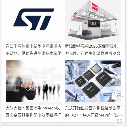
意法半导体推出新型电隔离栅极
罗姆即将亮相2026深圳国际电
驱动器，借助先进隔离技术简化
力元件、可再生能源管理展览会
电源设计
暨研讨会
大联大诠鼎集团携手Infineon以
东芝开始出货面向系统控制应用
固态变压器重构配电效率新标杆
的TXZ+™族入门级M4V组（搭
载Arm Cortex‑M4内核的标准微