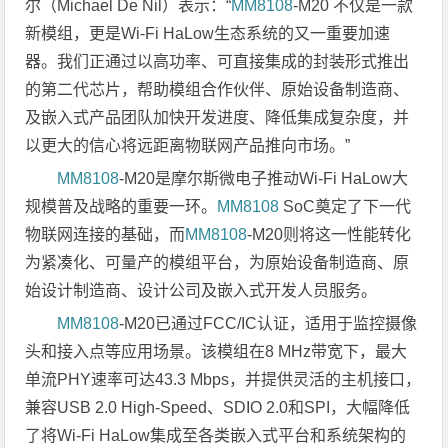
尔（Michael De Nil）表示：“
MM8108
-M20 不仅是一款
新模组，更是Wi-Fi HaLow生态系统的又一重要加速
器。我们正通过以高功率、可直接集成的封装形式推出
的第二代芯片，帮助模组合作伙伴、原始设备制造商、
及嵌入式产品团队加快开发进度、降低集成复杂度，并
以更大的信心将远距离物联网产品推向市场。”
MM8108
-M20是摩尔斯微电子推动Wi-Fi HaLow大
规模普及战略的重要一环。
MM8108
SoC奠定了下一代
物联网连接的基础，而
MM8108
-M20则将这一性能转化
为紧凑化、可量产的模组平台，为原始设备制造商、原
始设计制造商、设计公司及嵌入式开发人员服务。
MM8108
-M20已通过FCC/IC认证，适用于监控摄像
头和接入点等应用场景。该模组在8 MHz带宽下，最大
单流PHY速率可达43.3 Mbps，并提供灵活的主机接口，
兼容USB 2.0 High-Speed、SDIO 2.0和SPI，大幅降低
了将Wi-Fi HaLow集成至各类嵌入式平台和系统架构的