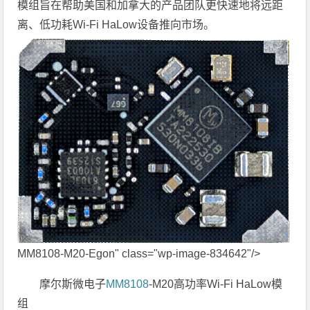
模组旨在帮助美国和加拿大的产品团队更快速地将远距
离、低功耗Wi-Fi HaLow设备推向市场。
MM8108-M20-Egon" class="wp-image-834642"/>
摩尔斯微电子
MM8108
-M20高功率Wi-Fi HaLow模
组