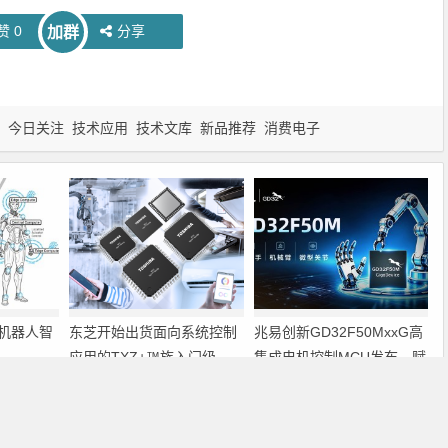
赞
0
分享
加群
今日关注
技术应用
技术文库
新品推荐
消费电子
机器人智
东芝开始出货面向系统控制
兆易创新GD32F50MxxG高
应用的TXZ+™族入门级
集成电机控制MCU发布，赋
M4V组（搭载Arm
能人形机器人关节驱动革新
Cortex‑M4内核的标准微控
下一篇
制器）工程样品
荡器
Vishay PAR和TRANSZORB TVS采用新的DFN6546A超薄封装实现3000 W功率耗散