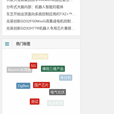
分布式大脑内部：机器人智能的载体
东芝开始出货面向系统控制应用的TXZ+™族入门级M4V组（搭载Arm Cortex‑M4内核的标准微控制器）工程样品
兆易创新GD32F50MxxG高集成电机控制MCU发布，赋能人形机器人关节驱动革新
兆易创新GD32H77R机器人专用芯片重磅亮相，精准赋能伺服驱动与关节控制
热门标签
5G
裸视三维产品
Blackfin处理器
朱日和
国产芯片
ZigBee
电气光伏
ADI
测试
电源管理
homekit