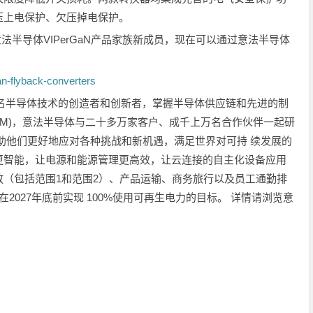
压上电保护、欠压掉电保护。
法半导体VIPerGaN产品家族新成员，现在可以通过意法半导体
an-flyback-converters
00名半导体技术的创造者和创新者，掌握半导体供应链和先进的制
IDM)，意法半导体与二十多万家客户、成千上万名合作伙伴一起研
助他们更好地应对各种挑战和新机遇，满足世界对可持 续发展的
更智能，让电源和能源管理更高效，让云连接的自主化设备应用
（包括范围1和范围2）、产品运输、商务旅行以及员工通勤排
2027年底前实现 100%使用可再生电力的目标。 详情请浏览意