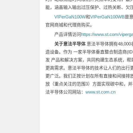
能，涵盖输入输出过压保护、过热关断、欠
VIPerGaN100W
和
VIPerGaN100WB
是意
官网商城和代理商购买。
产品详情访问
https://www.st.com/viperg
关于意法半导体
意法半导体拥有48,0
造设备。作为 一家半导体垂直整合制造商(
发 产品和解决方案，共同构建生态系统，帮
更高需求。意法半导体的技术让人们的出行
更广泛。我们正按计划在所有直接和间接排放
放（重点关注的范围3）方面实现碳中和，并在
法半导体公司网站：
www.st.com.cn