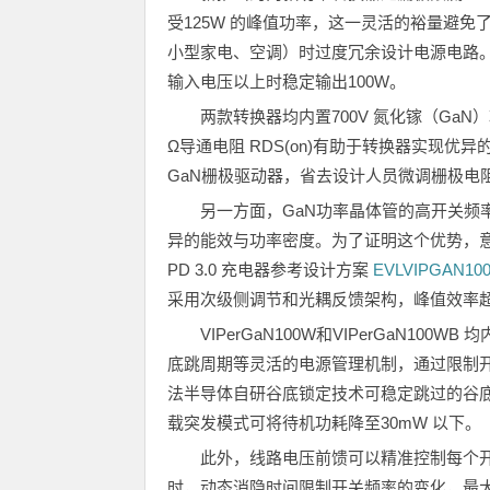
受125W 的峰值功率，这一灵活的裕量避
小型家电、空调）时过度冗余设计电源电路。两
输入电压以上时稳定输出100W。
两款转换器均内置700V 氮化镓（Ga
Ω导通电阻 RDS(on)有助于转换器实现优异
GaN栅极驱动器，省去设计人员微调栅极电
另一方面，GaN功率晶体管的高开关频
异的能效与功率密度。为了证明这个优势，意法半导体
PD 3.0 充电器参考设计方案
EVLVIPGAN10
采用次级侧调节和光耦反馈架构，峰值效率超 9
VIPerGaN100W和VIPerGaN
底跳周期等灵活的电源管理机制，通过限制
法半导体自研谷底锁定技术可稳定跳过的谷
载突发模式可将待机功耗降至30mW 以下。
此外，线路电压前馈可以精准控制每个
时，动态消隐时间限制开关频率的变化，最