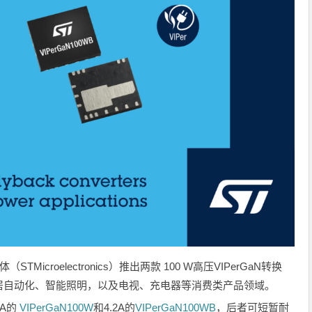
STMicroelectronics）推出两款 100 W高压VIPerGaN转换
居自动化、智能照明，以及电视、充电器等消费类产品领域。
5A的
VIPerGaN100W
和4.2A的
VIPerGaN100WB
，后者可短暂耐