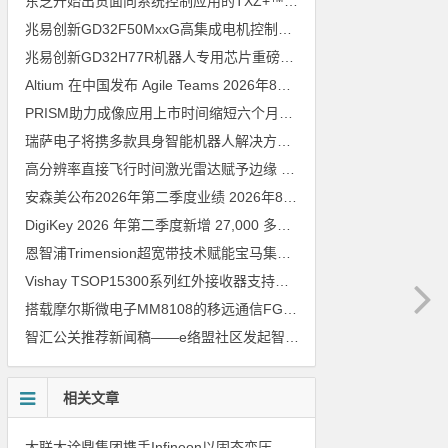
东芝开始出货面向系统控制应用的TXZ+™族入门级M4V组（搭载Arm Cortex‑M4内核的标准微控制器）工程样品
兆易创新GD32F50MxxG高集成电机控制MCU发布，赋能人形机器人关节驱动革新
兆易创新GD32H77R机器人专用芯片重磅亮相，精准赋能伺服驱动与关节控制
Altium 在中国发布 Agile Teams
2026年8月6日
PRISM助力成像应用上市时间缩短六个月，实战指南一文解读
202
瑞萨电子将携多款具身智能机器人解决方案，首次亮相2026中国具身智能机器人产业大会
高分辨率直接飞行时间激光雷达赋予边缘 AI 空间感知能力
2026年8
安森美公布2026年第二季度业绩
2026年8月6日
DigiKey 2026 年第二季度新增 27,000 多种现货零件和 104 家供应商
恩智浦Trimension超宽带技术赋能宝马集团Digital Key Plus及生命体存在检测功能
Vishay TSOP15300系列红外接收器支持所有主流遥控代码
2026年
搭载摩尔斯微电子MM8108的移远通信FGH200M Wi-Fi HaLow模组 现已通过四项国际认证 可投入量产
智汇公关推荐新闻稿——e络盟社区发起智能家居与医疗设计挑战赛
相关文章
大联大诠鼎集团携手Infineon以固态变压器重构配电效率新标杆