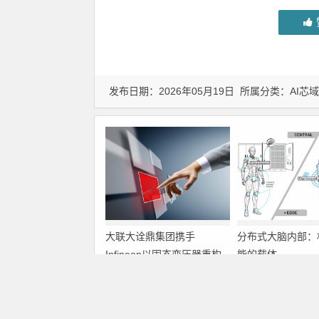
发布日期：2026年05月19日 所属分类：
AI芯域
大联大诠鼎集团携手
分布式大脑内部：
Infineon以固态变压器重构
能的载体
配电效率新标杆
上一篇
Microchip推出新型EX‑423真空微型晶体振