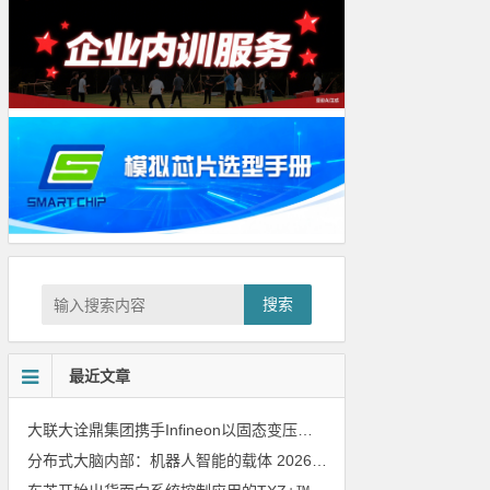
搜索
最近文章
大联大诠鼎集团携手Infineon以固态变压器重构配电效率新标杆
202
分布式大脑内部：机器人智能的载体
2026年8月6日