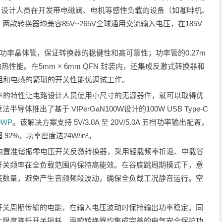
免了设计人员在开发带电磁阀、电机等感性负载的设备（如咖啡机、
款转换器均兼容85V~265V全球通用交流输入电压，在185V
N）功率晶体管，保证转换器的稳健性和高可靠性；功率管的0.27m
的热性能。在5mm × 6mm QFN 封装内，还集成反激式转换器和
阻和电感的繁琐的开关性能优调试工作。
率的特性让电路设计人员使用小尺寸的无源器件，就可以取得优
推出了基于 VIPerGaN100W设计的100W USB Type-C
0WP
。该解决方案支持 5V/3.0A 至 20V/5.0A 五档功率输出配置，
2%，功率密度达24W/in³。
100WB 均内置准谐振零电压开关反激转换器，采用轻载频率折返、中载谷
开关频率在全负载范围内保持高能效。在谷底跳周期模式下，意
底数量，避免产生音频频段波动，确保全负载工况静音运行。空
开关周期传输的电能，在输入电压波动时保持输出功率稳定。同
大限度降低开关损耗。两款转换器均集成完善的电气安全保护功