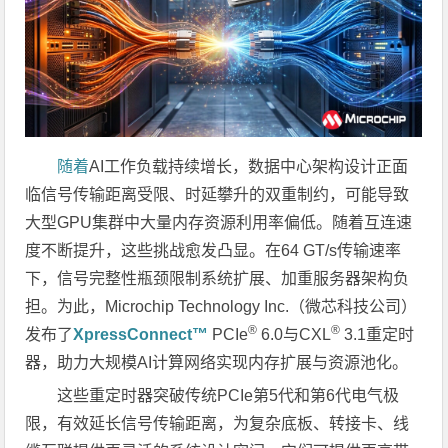
随着
AI工作负载持续增长，数据中心架构设计正面
临信号传输距离受限、时延攀升的双重制约，可能导致
大型GPU集群中大量内存资源利用率偏低。随着互连速
度不断提升，这些挑战愈发凸显。在64 GT/s传输速率
下，信号完整性瓶颈限制系统扩展、加重服务器架构负
担。为此，Microchip Technology Inc.（微芯科技公司）
®
®
发布了
XpressConnect™
PCIe
6.0与CXL
3.1重定时
器，助力大规模AI计算网络实现内存扩展与资源池化。
这些重定时器突破传统PCIe第5代和第6代电气极
限，有效延长信号传输距离，为复杂底板、转接卡、线