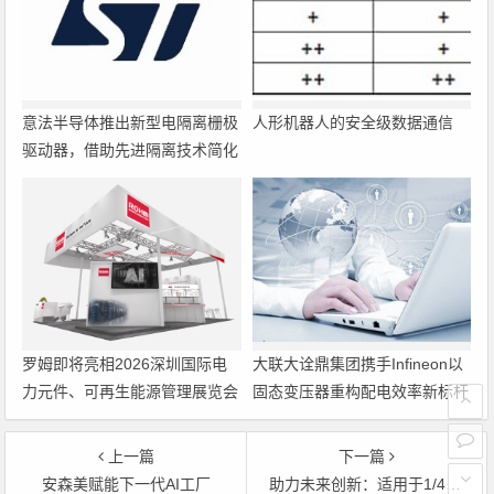
意法半导体推出新型电隔离栅极
人形机器人的安全级数据通信
驱动器，借助先进隔离技术简化
电源设计
罗姆即将亮相2026深圳国际电
大联大诠鼎集团携手Infineon以
力元件、可再生能源管理展览会
固态变压器重构配电效率新标杆
暨研讨会
上一篇
下一篇
安森美赋能下一代AI工厂
助力未来创新：适用于1/4砖电源的混合转换器——第1部分：优势