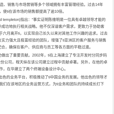
在制造、销售与市场营销等多个领域拥有丰富管理经验。过去14年
，使ti在该市场的销售额提高了逾10倍。
ard templeton)指出：“事实证明陈维明是一位具有卓越领导才能的
并成功地执行相关战略。他不仅深谙客户需求，更致力于协助客
将于六月离开ti，以实现自己长久以来对其他工作兴趣的追求。过去
支实力强大且极富经验的团队，增强了ti亚洲区的客户服务与销售
配合，确保在客户、供应商与员工等各方面的平稳过渡。
的成功做出了重要贡献。2002年，ti在上海建立了专注开发时分同步码
商合资股份公司，程天纵在该公司建立过程中贡献卓著。另外，在他的卓
合作，在华建立了两个终端设备设计中心。
出色的业务平台，积极推动了ti中国业务的发展。他出色的领导才
了我们在该地区的业务运营方式，为ti业务和团队的持续成长打下