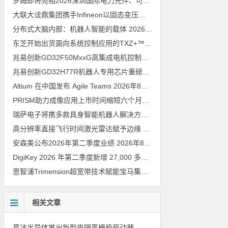
罗姆即将亮相2026深圳国际电力元件、可再生能源管理展览会暨研讨会
大联大诠鼎集团携手Infineon以固态变压器重构配电效率新标杆
202
分布式大脑内部：机器人智能的载体
2026年8月6日
东芝开始出货面向系统控制应用的TXZ+™族入门级M4V组（搭载Arm Cortex‑M4内核的标准微控制器）工程样品
兆易创新GD32F50MxxG高集成电机控制MCU发布，赋能人形机器人关节驱动革新
兆易创新GD32H77R机器人专用芯片重磅亮相，精准赋能伺服驱动与关节控制
Altium 在中国发布 Agile Teams
2026年8月6日
PRISM助力成像应用上市时间缩短六个月，实战指南一文解读
202
瑞萨电子将携多款具身智能机器人解决方案，首次亮相2026中国具身智能机器人产业大会
高分辨率直接飞行时间激光雷达赋予边缘 AI 空间感知能力
2026年8
安森美公布2026年第二季度业绩
2026年8月6日
DigiKey 2026 年第二季度新增 27,000 多种现货零件和 104 家供应商
恩智浦Trimension超宽带技术赋能宝马集团Digital Key Plus及生命体存在检测功能
相关文章
意法半导体推出新型电隔离栅极驱动器，借助先进隔离技术简化电源设计