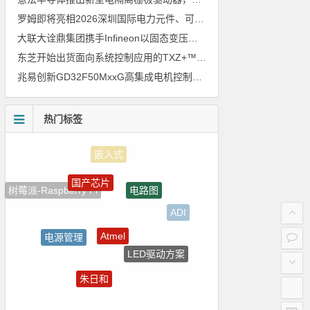
罗姆即将亮相2026深圳国际电力元件、可再生能源管理展览会暨研讨会
大联大诠鼎集团携手Infineon以固态变压器重构配电效率新标杆
东芝开始出货面向系统控制应用的TXZ+™族入门级M4V组（搭载Arm Cortex‑M4内核的标准微控制器）工程样品
兆易创新GD32F50MxxG高集成电机控制MCU发布，赋能人形机器人关节驱动革新
热门标签
国产芯片
电路图
树莓派-Raspberry Pi
ADI
Atmel
电源管理
LED驱动方案
自动驾驶
朱日和
电气光伏
homekit