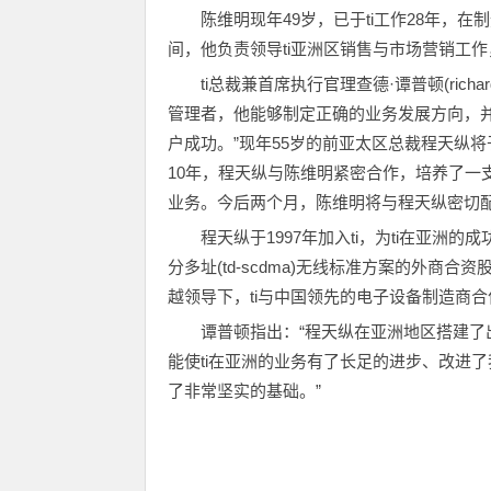
陈维明现年49岁，已于ti工作28年，
间，他负责领导ti亚洲区销售与市场营销工作
ti总裁兼首席执行官理查德·谭普顿(rich
管理者，他能够制定正确的业务发展方向，
户成功。”现年55岁的前亚太区总裁程天纵
10年，程天纵与陈维明紧密合作，培养了一
业务。今后两个月，陈维明将与程天纵密切
程天纵于1997年加入ti，为ti在亚洲
分多址(td-scdma)无线标准方案的外
越领导下，ti与中国领先的电子设备制造商
谭普顿指出：“程天纵在亚洲地区搭建了
能使ti在亚洲的业务有了长足的进步、改进
了非常坚实的基础。”