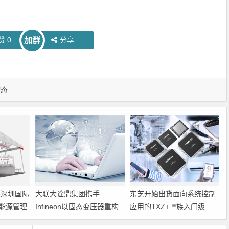
赞
0
分享
加群
动态
6深圳国际
大联大诠鼎集团携手
东芝开始出货面向系统控制
能源管理
Infineon以固态变压器重构
应用的TXZ+™族入门级
配电效率新标杆
M4V组（搭载Arm