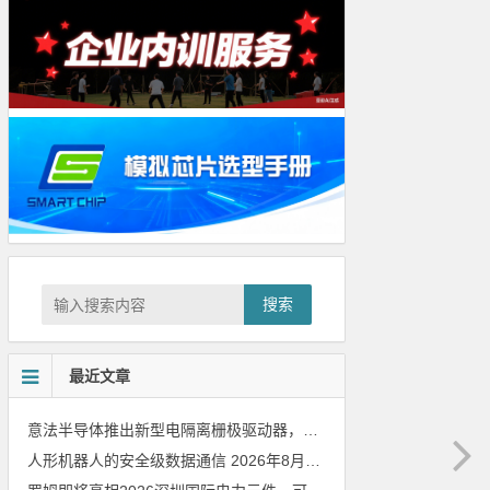
搜索
最近文章
意法半导体推出新型电隔离栅极驱动器，借助先进隔离技术简化电源设计
人形机器人的安全级数据通信
2026年8月8日