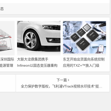
动态
6深圳国际
大联大诠鼎集团携手
东芝开始出货面向系统控制
能源管理
Infineon以固态变压器重构
应用的TXZ+™族入门级
配电效率新标杆
M4V组（搭载Arm
Cortex‑M4内核的标准微控
下一篇
制器）工程样品
全力保护数字版权，飞利浦VTrack视频水印技术“挺身相助”