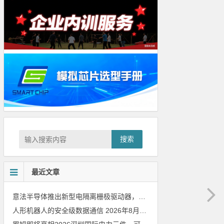
搜索
最近文章
意法半导体推出新型电隔离栅极驱动器，借助先进隔离技术简化电源设计
人形机器人的安全级数据通信
2026年8月8日