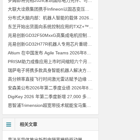
罗姆即将亮相2026深圳国际电力元件、可再生能源管理展览会暨研讨会
大联大诠鼎集团携手Infineon以固态变压器重构配电效率新标杆
202
分布式大脑内部：机器人智能的载体
2026年8月6日
东芝开始出货面向系统控制应用的TXZ+™族入门级M4V组（搭载Arm Cortex‑M4内核的标准微控制器）工程样品
兆易创新GD32F50MxxG高集成电机控制MCU发布，赋能人形机器人关节驱动革新
兆易创新GD32H77R机器人专用芯片重磅亮相，精准赋能伺服驱动与关节控制
Altium 在中国发布 Agile Teams
2026年8月6日
PRISM助力成像应用上市时间缩短六个月，实战指南一文解读
202
瑞萨电子将携多款具身智能机器人解决方案，首次亮相2026中国具身智能机器人产业大会
高分辨率直接飞行时间激光雷达赋予边缘 AI 空间感知能力
2026年8
安森美公布2026年第二季度业绩
2026年8月6日
DigiKey 2026 年第二季度新增 27,000 多种现货零件和 104 家供应商
恩智浦Trimension超宽带技术赋能宝马集团Digital Key Plus及生命体存在检测功能
相关文章
意法半导体推出新型电隔离栅极驱动器，借助先进隔离技术简化电源设计