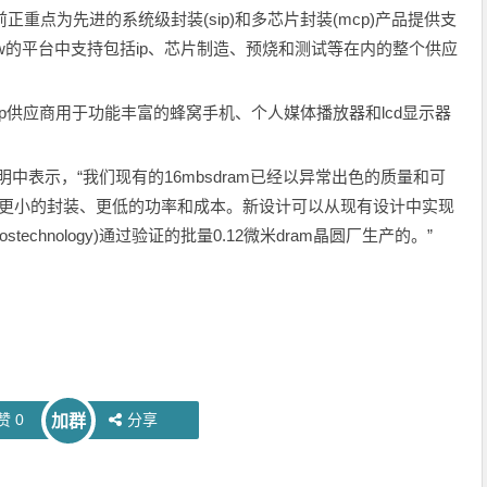
目前正重点为先进的系统级封装(sip)和多芯片封装(mcp)产品提供支
flow的平台中支持包括ip、芯片制造、预烧和测试等在内的整个供应
ip和mcp供应商用于功能丰富的蜂窝手机、个人媒体播放器和lcd显示器
ga在声明中表示，“我们现有的16mbsdram已经以异常出色的质量和可
现更小的封装、更低的功率和成本。新设计可以从现有设计中实现
echnology)通过验证的批量0.12微米dram晶圆厂生产的。”
赞
0
分享
加群