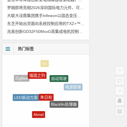
罗姆即将亮相2026深圳国际电力元件、可再生能源管理展览会暨研讨会
大联大诠鼎集团携手Infineon以固态变压器重构配电效率新标杆
东芝开始出货面向系统控制应用的TXZ+™族入门级M4V组（搭载Arm Cortex‑M4内核的标准微控制器）工程样品
兆易创新GD32F50MxxG高集成电机控制MCU发布，赋能人形机器人关节驱动革新
热门标签
强国之列
自动驾驶
ZigBee
电源管理
朱日和
LED驱动方案
Blackfin处理器
电路图
Atmel
传感器信号
国产芯片