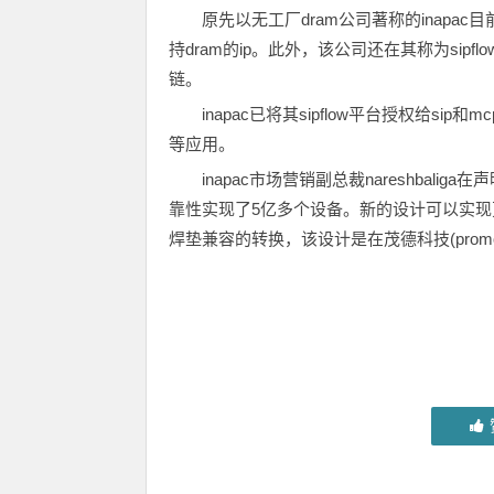
原先以无工厂dram公司著称的inapac
持dram的ip。此外，该公司还在其称为sip
链。
inapac已将其sipflow平台授权给s
等应用。
inapac市场营销副总裁nareshbali
靠性实现了5亿多个设备。新的设计可以实
焊垫兼容的转换，该设计是在茂德科技(promost