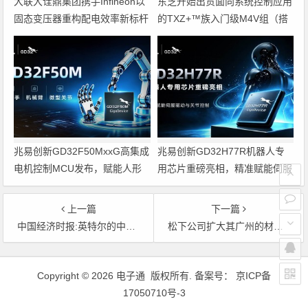
大联大诠鼎集团携手Infineon以
东芝开始出货面向系统控制应用
固态变压器重构配电效率新标杆
的TXZ+™族入门级M4V组（搭
载Arm Cortex‑M4内核的标准微
控制器）工程样品
兆易创新GD32F50MxxG高集成
兆易创新GD32H77R机器人专
电机控制MCU发布，赋能人形
用芯片重磅亮相，精准赋能伺服
机器人关节驱动革新
驱动与关节控制
上一篇
下一篇
中国经济时报:英特尔的中国芯路
松下公司扩大其广州的材料产量
文章导航
Copyright © 2026 电子通 版权所有. 备案号：
京ICP备
17050710号-3