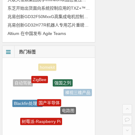
东芝开始出货面向系统控制应用的TXZ+™族入门级M4V组（搭载Arm Cortex‑M4内核的标准微控制器）工程样品
兆易创新GD32F50MxxG高集成电机控制MCU发布，赋能人形机器人关节驱动革新
兆易创新GD32H77R机器人专用芯片重磅亮相，精准赋能伺服驱动与关节控制
Altium 在中国发布 Agile Teams
热门标签
ZigBee
强国之列
自动驾驶
裸视三维产品
国产半导体
Blackfin处理器
电路图
嵌入式
树莓派-Raspberry Pi
朱日和
ADI