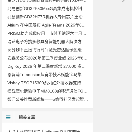
东芝开始出货面向系统控制应用的TXZ+™族入门级M4V组（搭载Arm Cortex‑M4内核的标准微控制器）工程样品
兆易创新GD32F50MxxG高集成电机控制MCU发布，赋能人形机器人关节驱动革新
兆易创新GD32H77R机器人专用芯片重磅亮相，精准赋能伺服驱动与关节控制
Altium 在中国发布 Agile Teams
2026年8月6日
PRISM助力成像应用上市时间缩短六个月，实战指南一文解读
202
瑞萨电子将携多款具身智能机器人解决方案，首次亮相2026中国具身智能机器人产业大会
高分辨率直接飞行时间激光雷达赋予边缘 AI 空间感知能力
2026年8
安森美公布2026年第二季度业绩
2026年8月6日
DigiKey 2026 年第二季度新增 27,000 多种现货零件和 104 家供应商
恩智浦Trimension超宽带技术赋能宝马集团Digital Key Plus及生命体存在检测功能
Vishay TSOP15300系列红外接收器支持所有主流遥控代码
2026年
搭载摩尔斯微电子MM8108的移远通信FGH200M Wi-Fi HaLow模组 现已通过四项国际认证 可投入量产
智汇公关推荐新闻稿——e络盟社区发起智能家居与医疗设计挑战赛
相关文章
大联大诠鼎集团携手Infineon以固态变压器重构配电效率新标杆