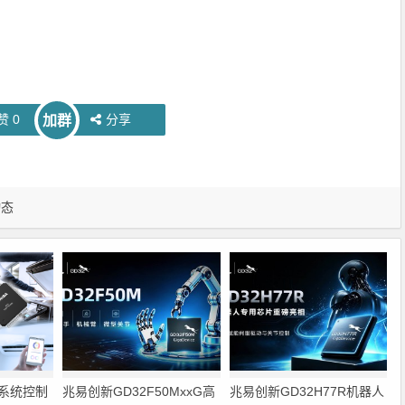
赞
0
分享
加群
动态
系统控制
兆易创新GD32F50MxxG高
兆易创新GD32H77R机器人