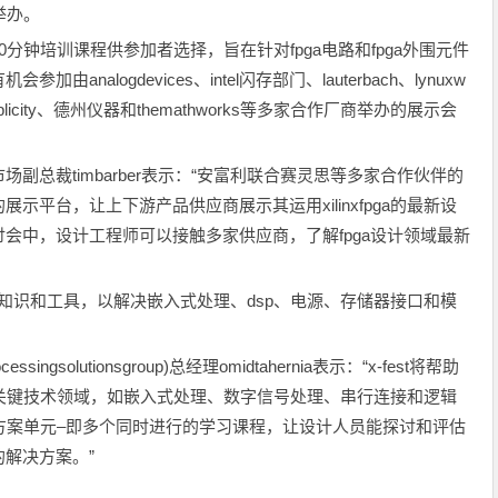
举办。
钟培训课程供参加者选择，旨在针对fpga电路和fpga外围元件
alogdevices、intel闪存部门、lauterbach、lynuxw
or、synplicity、德州仪器和themathworks等多家合作厂商举办的展示会
。
裁timbarber表示：“安富利联合赛灵思等多家合作伙伴的
平台，让上下游产品供应商展示其运用xilinxfpga的最新设
会中，设计工程师可以接触多家供应商，了解fpga设计领域最新
实用知识和工具，以解决嵌入式处理、dsp、电源、存储器接口和模
solutionsgroup)总经理omidtahernia表示：“x-fest将帮助
强大的关键技术领域，如嵌入式处理、数字信号处理、串行连接和逻辑
方案单元–即多个同时进行的学习课程，让设计人员能探讨和评估
解决方案。”