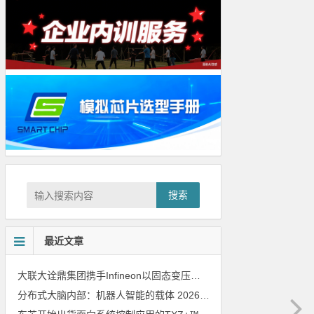
搜索
最近文章
大联大诠鼎集团携手Infineon以固态变压器重构配电效率新标杆
202
分布式大脑内部：机器人智能的载体
2026年8月6日