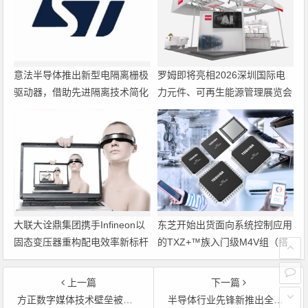
意法半导体推出新型电隔离栅极
罗姆即将亮相2026深圳国际电
驱动器，借助先进隔离技术简化
力元件、可再生能源管理展览会
电源设计
暨研讨会
大联大诠鼎集团携手Infineon以
东芝开始出货面向系统控制应用
固态变压器重构配电效率新标杆
的TXZ+™族入门级M4V组（搭
载Arm Cortex‑M4内核的标准微
控制器）工程样品
上一篇
下一篇
方正数字媒体技术壁垒被破–电子
半导体行业先锋新推出全球系列培训活动–电子元件 电源