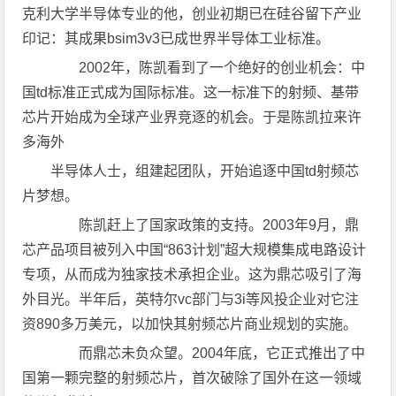
克利大学半导体专业的他，创业初期已在硅谷留下产业
印记：其成果bsim3v3已成世界半导体工业标准。
2002年，陈凯看到了一个绝好的创业机会：中
国td标准正式成为国际标准。这一标准下的射频、基带
芯片开始成为全球产业界竞逐的机会。于是陈凯拉来许
多海外
半导体人士，组建起团队，开始追逐中国td射频芯
片梦想。
陈凯赶上了国家政策的支持。2003年9月，鼎
芯产品项目被列入中国“863计划”超大规模集成电路设计
专项，从而成为独家技术承担企业。这为鼎芯吸引了海
外目光。半年后，英特尔vc部门与3i等风投企业对它注
资890多万美元，以加快其射频芯片商业规划的实施。
而鼎芯未负众望。2004年底，它正式推出了中
国第一颗完整的射频芯片，首次破除了国外在这一领域