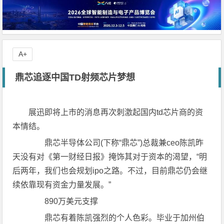
A+
鼎芯追逐中国TD射频芯片梦想
展迅即将上市的消息再次刺激起国内td芯片商的资
本情结。
鼎芯半导体公司(下称“鼎芯”)总裁兼ceo陈凯昨
天没有对《第一财经日报》掩饰其对于资本的渴望，“明
后两年，我们也会规划ipo之路。不过，目前鼎芯仍会继
续依靠现有资金力量发展。”
890万美元支撑
鼎芯有着陈凯强烈的个人色彩。毕业于加州伯