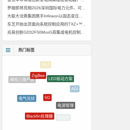
罗姆即将亮相2026深圳国际电力元件、可再生能源管理展览会暨研讨会
大联大诠鼎集团携手Infineon以固态变压器重构配电效率新标杆
东芝开始出货面向系统控制应用的TXZ+™族入门级M4V组（搭载Arm Cortex‑M4内核的标准微控制器）工程样品
兆易创新GD32F50MxxG高集成电机控制MCU发布，赋能人形机器人关节驱动革新
热门标签
ZigBee
LED驱动方案
裸视三维产品
ADI
5G
电气光伏
电源管理
Atmel
Blackfin处理器
电路图
树莓派-Raspberry Pi