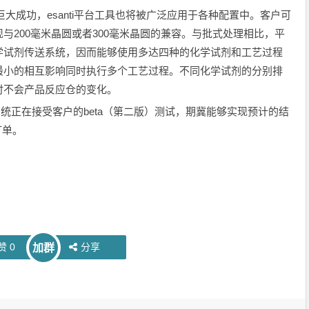
品的巨大成功，esanti平台工具也将被广泛应用于各种配置中。客户可
与200毫米晶圆或者300毫米晶圆的兼容。与批式处理相比，平
学试剂传送系统，因而能够使用多达四种的化学试剂和工艺过程
最小的相互影响同时执行多个工艺过程。不同化学试剂的分别排
时不会产品反应仓的变化。
 系统正在接受客户的beta（第二版）测试，期冀能够实现预计的结
订单。
赞
0
分享
加群