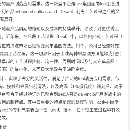
量产制造应用需求。这一新型平台是sez集团面向feol工艺过
hanced sulfuric acid （esaô）剥离工艺过程之后的又
部署展开。
随着产品周期的缩短以及成本的持续攀升，导致了对更优秀工
。近年来，在后段工艺过程（beol）中，以往由批式工艺过程（
地位的清洗市场已经衍变到单晶圆方法。如今，公司已经做好充
为单晶圆工艺过程，这一切都归因于上述两种单晶圆方法能够克服批
过卓越的工艺过程控制、均一性、周期时间以及与其它单晶圆工
圆间）的最小化，从而极大地改善了缺陷密度。
计，实现了充分的灵活性，满足了广泛的feol清洗应用需求，包
洗、接触和金属化前清洗，以及高温（140摄氏度）蚀刻后、离子
合了经过验证的已整合到sez达芬奇da vinciô产品家族中的
新特点。其中最重要的特点是双面处理功能、active-jet渐
sez的专利气雾表面干蚀（asd）技术，在干蚀工艺过程中有效
失效。
洗平台