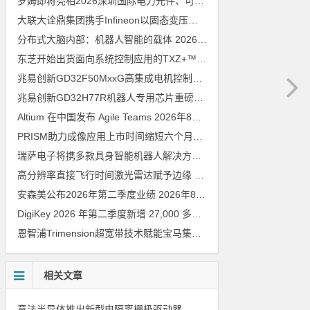
罗姆即将亮相2026深圳国际电力元件、可再生能源管理展览会暨研讨会
大联大诠鼎集团携手Infineon以固态变压器重构配电效率新标杆
202
分布式大脑内部：机器人智能的载体
2026年8月6日
东芝开始出货面向系统控制应用的TXZ+™族入门级M4V组（搭载Arm Cortex‑M4内核的标准微控制器）工程样品
兆易创新GD32F50MxxG高集成电机控制MCU发布，赋能人形机器人关节驱动革新
兆易创新GD32H77R机器人专用芯片重磅亮相，精准赋能伺服驱动与关节控制
Altium 在中国发布 Agile Teams
2026年8月6日
PRISM助力成像应用上市时间缩短六个月，实战指南一文解读
202
瑞萨电子将携多款具身智能机器人解决方案，首次亮相2026中国具身智能机器人产业大会
高分辨率直接飞行时间激光雷达赋予边缘 AI 空间感知能力
2026年8
安森美公布2026年第二季度业绩
2026年8月6日
DigiKey 2026 年第二季度新增 27,000 多种现货零件和 104 家供应商
恩智浦Trimension超宽带技术赋能宝马集团Digital Key Plus及生命体存在检测功能
相关文章
意法半导体推出新型电隔离栅极驱动器，借助先进隔离技术简化电源设计