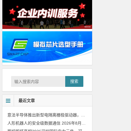
搜索
最近文章
意法半导体推出新型电隔离栅极驱动器，借助先进隔离技术简化电源设计
人形机器人的安全级数据通信
2026年8月8日