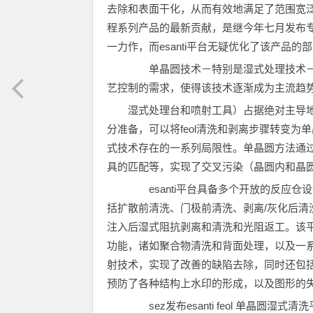
去除和表面干化，从而有效地满足了范围宽泛的
程系列产品的最新贡献，是继今年七月发布专利产品en
一力作，而esanti平台无疑优化了该产品的
单晶圆技术－特别是湿式处理技术－
艺控制的需求，使得该技术逐渐成为主流趋势
湿式处理台和喷射工具）占据绝对主导
分准备，可以将feol清洗和剥离步骤转变
式技术存在的一系列局限性。单晶圆方法通
具的匹配等，实现了交叉污染（晶圆内和晶
esanti平台具备多个开放的反应仓设
括扩散前清洗、门极前清洗、剥离/灰化后清
注入后湿式阻抗剥离和清洗和光阻返工。该平台整
功能，诸如聚合物清洗和背面处理，以及一系列的
射技术，实现了改善的缺陷去除，同时还包括
预防了各种结构上水印的形成，以及图形的
sez发布esanti feol 单晶圆湿式清