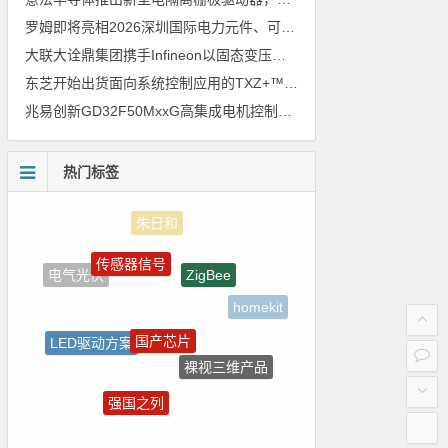
罗姆即将亮相2026深圳国际电力元件、可再生能源管理展览会暨研讨会
大联大诠鼎集团携手Infineon以固态变压器重构配电效率新标杆
东芝开始出货面向系统控制应用的TXZ+™族入门级M4V组（搭载Arm Cortex‑M4内核的标准微控制器）工程样品
兆易创新GD32F50MxxG高集成电机控制MCU发布，赋能人形机器人关节驱动革新
热门标签
传感器信号
ZigBee
电气光伏
homekit
国产芯片
LED驱动方案
裸视三维产品
电路图
强国之列
Atmel
Blackfin处理器