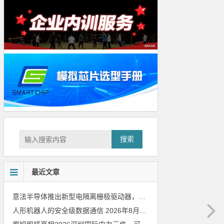
搜索
最近文章
意法半导体推出新型电隔离栅极驱动器，借助先进隔离技术简化电源设计
人形机器人的安全级数据通信
2026年8月8日