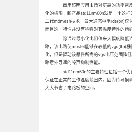
商用照明应用市场对更高的功率密度
化的极限。新产品std11nm60n就是一个
二代mdmesh技术，最大通态电阻rds(on)
而且这一特性并没有牺牲对其温度特性的精
除通过最小化电阻值来大幅度降低通态
路，该电路使mosfet能够在较低的vgs(th
化，但是驱动该器件所需的vgs电压范围降
路意外导通的噪声抑制性能。
std11nm60n的主要特性包括一个
保证在正常的工作温度范围内。因为传导损
大大节省了电路板的空间。