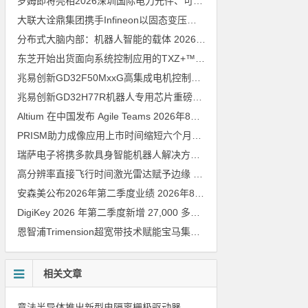
罗姆即将亮相2026深圳国际电力元件、可再生能源管理展览会暨研讨会
大联大诠鼎集团携手Infineon以固态变压器重构配电效率新标杆
202
分布式大脑内部：机器人智能的载体
2026年8月6日
东芝开始出货面向系统控制应用的TXZ+™族入门级M4V组（搭载Arm Cortex‑M4内核的标准微控制器）工程样品
兆易创新GD32F50MxxG高集成电机控制MCU发布，赋能人形机器人关节驱动革新
兆易创新GD32H77R机器人专用芯片重磅亮相，精准赋能伺服驱动与关节控制
Altium 在中国发布 Agile Teams
2026年8月6日
PRISM助力成像应用上市时间缩短六个月，实战指南一文解读
202
瑞萨电子将携多款具身智能机器人解决方案，首次亮相2026中国具身智能机器人产业大会
高分辨率直接飞行时间激光雷达赋予边缘 AI 空间感知能力
2026年8
安森美公布2026年第二季度业绩
2026年8月6日
DigiKey 2026 年第二季度新增 27,000 多种现货零件和 104 家供应商
恩智浦Trimension超宽带技术赋能宝马集团Digital Key Plus及生命体存在检测功能
相关文章
意法半导体推出新型电隔离栅极驱动器，借助先进隔离技术简化电源设计