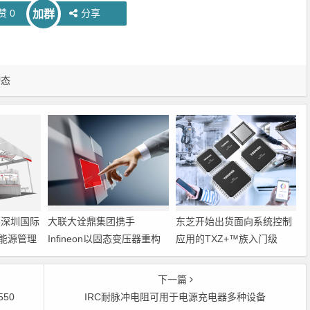
赞
0
分享
加群
动态
6深圳国际
大联大诠鼎集团携手
东芝开始出货面向系统控制
能源管理
Infineon以固态变压器重构
应用的TXZ+™族入门级
配电效率新标杆
M4V组（搭载Arm
Cortex‑M4内核的标准微控
下一篇
制器）工程样品
550
IRC耐脉冲电阻可用于电源充电器多种设备