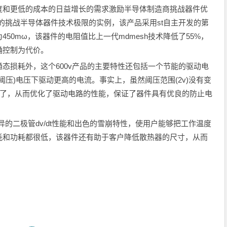
和更低的成本的日益增长的需求激励半导体制造商挑战器件优
这样的挑战半导体器件技术极限的实例，该产品采用st自主开发的第
仅为450mω，该器件的电阻值比上一代mdmesh技术降低了55%，
确控制为代价。
损耗外，这个600v产品的主要特性还包括一个节能的驱动电
)(栅阈压)电压下驱动更高的电流。事实上，虽然阈压范围(2v)没有变
低了，从而优化了驱动电路的性能，保证了器件具有优良的防止电
优异的二极管dv/dt性能和出色的雪崩特性，使用户能够把工作温度
耗和功耗都很低，该器件还有助于客户降低散热器的尺寸，从而