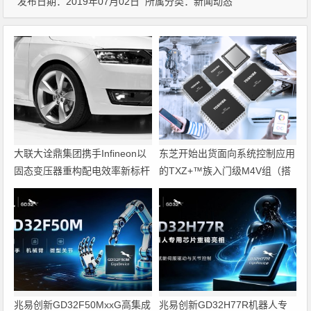
发布日期：2019年07月02日 所属分类：
新闻动态
大联大诠鼎集团携手Infineon以
东芝开始出货面向系统控制应用
固态变压器重构配电效率新标杆
的TXZ+™族入门级M4V组（搭
载Arm Cortex‑M4内核的标准微
控制器）工程样品
兆易创新GD32F50MxxG高集成
兆易创新GD32H77R机器人专