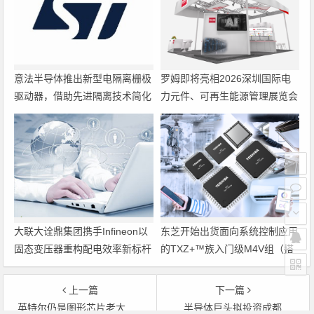
意法半导体推出新型电隔离栅极
罗姆即将亮相2026深圳国际电
驱动器，借助先进隔离技术简化
力元件、可再生能源管理展览会
电源设计
暨研讨会
大联大诠鼎集团携手Infineon以
东芝开始出货面向系统控制应用
固态变压器重构配电效率新标杆
的TXZ+™族入门级M4V组（搭
载Arm Cortex‑M4内核的标准微
控制器）工程样品
上一篇
下一篇
英特尔仍是图形芯片老大 但面临ATi公司挑战
半导体巨头拟投资成都