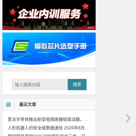
搜索
最近文章
意法半导体推出新型电隔离栅极驱动器，借助先进隔离技术简化电源设计
人形机器人的安全级数据通信
2026年8月8日