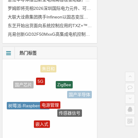
罗姆即将亮相2026深圳国际电力元件、可再生能源管理展览会暨研讨会
大联大诠鼎集团携手Infineon以固态变压器重构配电效率新标杆
东芝开始出货面向系统控制应用的TXZ+™族入门级M4V组（搭载Arm Cortex‑M4内核的标准微控制器）工程样品
兆易创新GD32F50MxxG高集成电机控制MCU发布，赋能人形机器人关节驱动革新
热门标签
5G
ZigBee
国产芯片
国产半导体
电源管理
树莓派-Raspberry Pi
传感器信号
裸视三维产品
嵌入式
测试
LED驱动方案