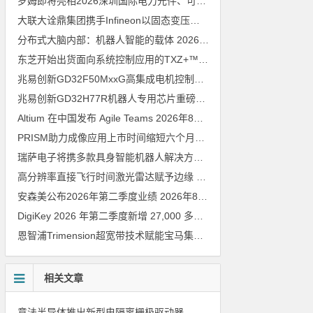
罗姆即将亮相2026深圳国际电力元件、可再生能源管理展览会暨研讨会
大联大诠鼎集团携手Infineon以固态变压器重构配电效率新标杆
202
分布式大脑内部：机器人智能的载体
2026年8月6日
东芝开始出货面向系统控制应用的TXZ+™族入门级M4V组（搭载Arm Cortex‑M4内核的标准微控制器）工程样品
兆易创新GD32F50MxxG高集成电机控制MCU发布，赋能人形机器人关节驱动革新
兆易创新GD32H77R机器人专用芯片重磅亮相，精准赋能伺服驱动与关节控制
Altium 在中国发布 Agile Teams
2026年8月6日
PRISM助力成像应用上市时间缩短六个月，实战指南一文解读
202
瑞萨电子将携多款具身智能机器人解决方案，首次亮相2026中国具身智能机器人产业大会
高分辨率直接飞行时间激光雷达赋予边缘 AI 空间感知能力
2026年8
安森美公布2026年第二季度业绩
2026年8月6日
DigiKey 2026 年第二季度新增 27,000 多种现货零件和 104 家供应商
恩智浦Trimension超宽带技术赋能宝马集团Digital Key Plus及生命体存在检测功能
相关文章
意法半导体推出新型电隔离栅极驱动器，借助先进隔离技术简化电源设计