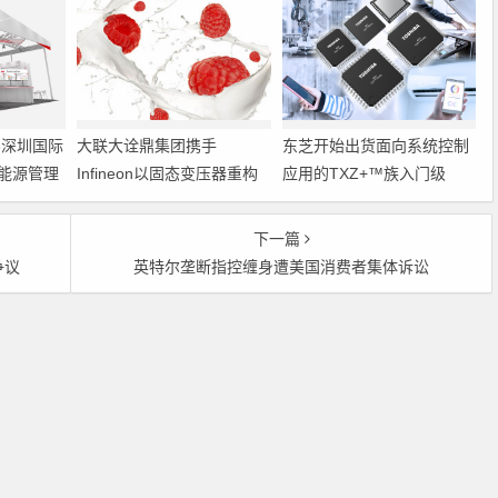
6深圳国际
大联大诠鼎集团携手
东芝开始出货面向系统控制
能源管理
Infineon以固态变压器重构
应用的TXZ+™族入门级
配电效率新标杆
M4V组（搭载Arm
Cortex‑M4内核的标准微控
下一篇
制器）工程样品
争议
英特尔垄断指控缠身遭美国消费者集体诉讼