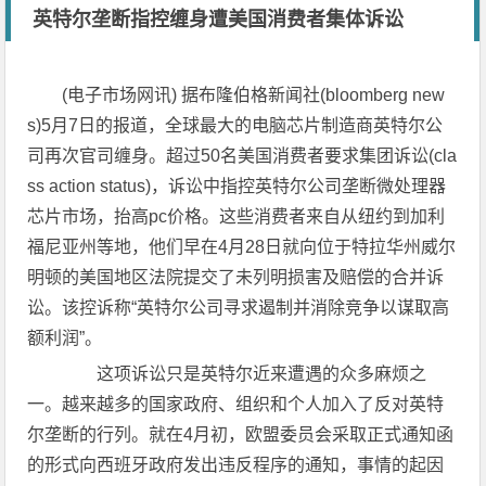
英特尔垄断指控缠身遭美国消费者集体诉讼
(电子市场网讯) 据布隆伯格新闻社(bloomberg new
s)5月7日的报道，全球最大的电脑芯片制造商英特尔公
司再次官司缠身。超过50名美国消费者要求集团诉讼(cla
ss action status)，诉讼中指控英特尔公司垄断微处理器
芯片市场，抬高pc价格。这些消费者来自从纽约到加利
福尼亚州等地，他们早在4月28日就向位于特拉华州威尔
明顿的美国地区法院提交了未列明损害及赔偿的合并诉
讼。该控诉称“英特尔公司寻求遏制并消除竞争以谋取高
额利润”。
这项诉讼只是英特尔近来遭遇的众多麻烦之
一。越来越多的国家政府、组织和个人加入了反对英特
尔垄断的行列。就在4月初，欧盟委员会采取正式通知函
的形式向西班牙政府发出违反程序的通知，事情的起因