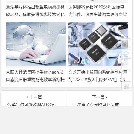
意法半导体推出新型电隔离栅极
罗姆即将亮相2026深圳国际电
驱动器，借助先进隔离技术简化
力元件、可再生能源管理展览会
电源设计
暨研讨会
大联大诠鼎集团携手Infineon以
东芝开始出货面向系统控制应用
固态变压器重构配电效率新标杆
的TXZ+™族入门级M4V组（搭
载Arm Cortex‑M4内核的标准微
控制器）工程样品
上一篇
下一篇
传英特尔可能收购ATI公司 双方拒绝发表评论
三星电子东芝缺席巨头成立的NAND工作小组
文章导航
Copyright © 2026 电子通 版权所有. 备案号：
京ICP备
17050710号-3