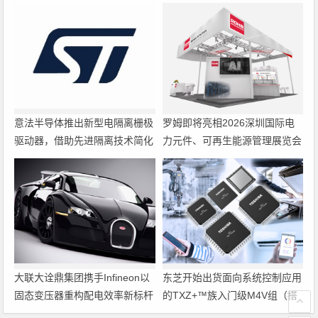
意法半导体推出新型电隔离栅极
罗姆即将亮相2026深圳国际电
驱动器，借助先进隔离技术简化
力元件、可再生能源管理展览会
电源设计
暨研讨会
大联大诠鼎集团携手Infineon以
东芝开始出货面向系统控制应用
固态变压器重构配电效率新标杆
的TXZ+™族入门级M4V组（搭
载Arm Cortex‑M4内核的标准微