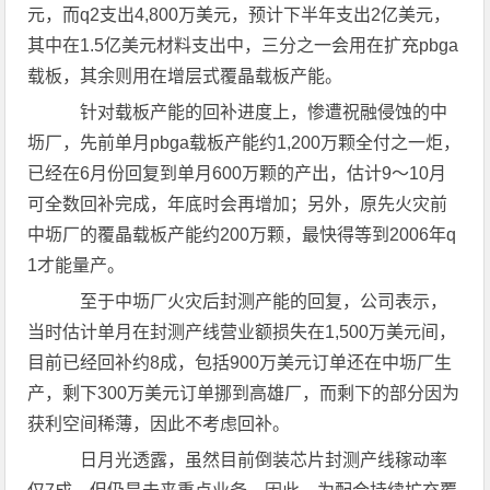
元，而q2支出4,800万美元，预计下半年支出2亿美元，
其中在1.5亿美元材料支出中，三分之一会用在扩充pbga
载板，其余则用在增层式覆晶载板产能。
针对载板产能的回补进度上，惨遭祝融侵蚀的中
坜厂，先前单月pbga载板产能约1,200万颗全付之一炬，
已经在6月份回复到单月600万颗的产出，估计9～10月
可全数回补完成，年底时会再增加；另外，原先火灾前
中坜厂的覆晶载板产能约200万颗，最快得等到2006年q
1才能量产。
至于中坜厂火灾后封测产能的回复，公司表示，
当时估计单月在封测产线营业额损失在1,500万美元间，
目前已经回补约8成，包括900万美元订单还在中坜厂生
产，剩下300万美元订单挪到高雄厂，而剩下的部分因为
获利空间稀薄，因此不考虑回补。
日月光透露，虽然目前倒装芯片封测产线稼动率