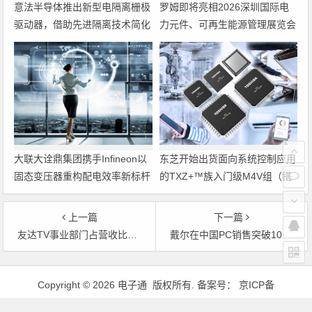
意法半导体推出新型电隔离栅极
罗姆即将亮相2026深圳国际电
驱动器，借助先进隔离技术简化
力元件、可再生能源管理展览会
电源设计
暨研讨会
大联大诠鼎集团携手Infineon以
东芝开始出货面向系统控制应用
固态变压器重构配电效率新标杆
的TXZ+™族入门级M4V组（搭
载Arm Cortex‑M4内核的标准微
控制器）工程样品
上一篇
下一篇
友达TV事业部门占营收比重达18％ 挑战全球LCD TV面板20％市占率
戴尔在中国PC销售突破1000万 明年筹建新厂
文章导航
Copyright © 2026 电子通 版权所有. 备案号：
京ICP备
17050710号-3