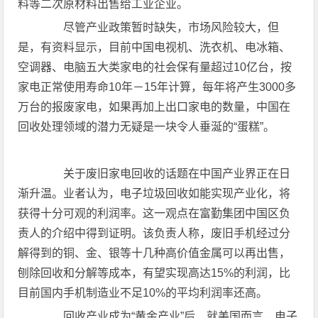
料等二次原材料出售给工业企业。
尽管产业政策暂时缺失，市场风险较大，但
是，有资料显示，目前中国电视机、洗衣机、电冰箱、
空调器、电脑五大类家电的社会保有量超过10亿台，按
家电正常使用寿命10年－15年计算，每年将产生3000多
万台的报废家电，如果再加上出口家电的数量，中国在
回收处理领域的潜力无疑是一块令人垂涎的“蛋糕”。
关于废旧家电回收的话题在中国产业界正在日
渐升温。业者认为，电子垃圾回收如能实现产业化，将
获得十分可观的利润率。这一观点在富勤集团中国区负
责人的介绍中得到证明。该负责人称，废旧手机经过分
解得到的铜、金、银等十几种高价值金属可以再出售，
刨除回收和分解等成本，有望实现高达15%的利润，比
目前国内手机制造业不足10%的平均利润率还高。
回收产业成为“黄金产业”后，就美国而言，电子