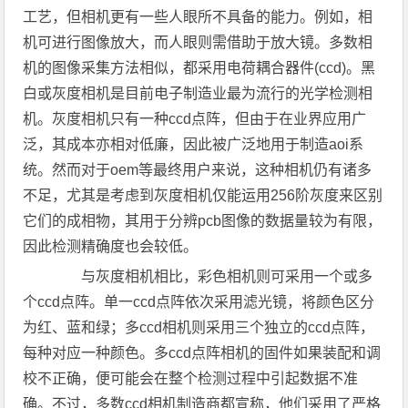
工艺，但相机更有一些人眼所不具备的能力。例如，相
机可进行图像放大，而人眼则需借助于放大镜。多数相
机的图像采集方法相似，都采用电荷耦合器件(ccd)。黑
白或灰度相机是目前电子制造业最为流行的光学检测相
机。灰度相机只有一种ccd点阵，但由于在业界应用广
泛，其成本亦相对低廉，因此被广泛地用于制造aoi系
统。然而对于oem等最终用户来说，这种相机仍有诸多
不足，尤其是考虑到灰度相机仅能运用256阶灰度来区别
它们的成相物，其用于分辨pcb图像的数据量较为有限，
因此检测精确度也会较低。
与灰度相机相比，彩色相机则可采用一个或多
个ccd点阵。单一ccd点阵依次采用滤光镜，将颜色区分
为红、蓝和绿；多ccd相机则采用三个独立的ccd点阵，
每种对应一种颜色。多ccd点阵相机的固件如果装配和调
校不正确，便可能会在整个检测过程中引起数据不准
确。不过，多数ccd相机制造商都宣称，他们采用了严格