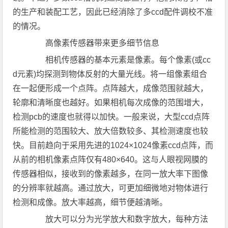
的生产和装配工艺，因此已经消除了多ccd配件调校不准
的情况。
高像素传感器带来更多细节信息
相机传感器的基本元素是像素。每个像素(或cc
d元素)均探测到物体反射的大量光线。将一组像素组合
在一起便形成一个点阵。点阵越大，成像范围就越大，
轮廓和清晰度也越好。如果相机每次成像的范围增大，
检测pcb的速度也就得以加快。一般来说，大型ccd点阵
所能检测的范围较大、放大倍数较多、其检测速度也较
快。目前趋向于采用先进的1024×1024像素ccd点阵，而
从前的相机像素点阵仅有480×640。这与人眼视网膜的
传感器相似，接收到的像素越多，在同一放大率下图像
的分辨率就越高。通过放大，可更加细微地对物体进行
检测和成像。放大率越高，细节便越清晰。
放大可以分为光学放大和数字放大，每种方法