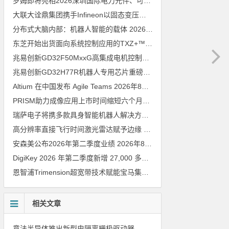
罗姆即将亮相2026深圳国际电力元件、可再生能源管理展览会暨研讨会
大联大诠鼎集团携手Infineon以固态变压器重构配电效率新标杆
202
分布式大脑内部：机器人智能的载体
2026年8月6日
东芝开始出货面向系统控制应用的TXZ+™族入门级M4V组（搭载Arm Cortex‑M4内核的标准微控制器）工程样品
兆易创新GD32F50MxxG高集成电机控制MCU发布，赋能人形机器人关节驱动革新
兆易创新GD32H77R机器人专用芯片重磅亮相，精准赋能伺服驱动与关节控制
Altium 在中国发布 Agile Teams
2026年8月6日
PRISM助力成像应用上市时间缩短六个月，实战指南一文解读
202
瑞萨电子将携多款具身智能机器人解决方案，首次亮相2026中国具身智能机器人产业大会
高分辨率直接飞行时间激光雷达赋予边缘 AI 空间感知能力
2026年8
安森美公布2026年第二季度业绩
2026年8月6日
DigiKey 2026 年第二季度新增 27,000 多种现货零件和 104 家供应商
恩智浦Trimension超宽带技术赋能宝马集团Digital Key Plus及生命体存在检测功能
相关文章
意法半导体推出新型电隔离栅极驱动器，借助先进隔离技术简化电源设计