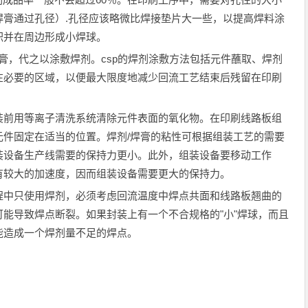
焊膏通过孔径）.孔径应该略微比焊接垫片大一些，以提高焊料涂
积并在周边形成小焊球。
焊膏，代之以涂敷焊剂。csp的焊剂涂敷方法包括元件蘸取、焊剂
在必要的区域，以便最大限度地减少回流工艺结束后残留在印刷
前用等离子清洗系统清除元件表面的氧化物。在印刷线路板组
元件固定在适当的位置。焊剂/焊膏的粘性可根据组装工艺的需要
装设备生产线需要的保持力更小。此外，组装设备要移动工作
有较大的加速度，因而组装设备需要更大的保持力。
中只使用焊剂，必须考虑回流温度中焊点共面和线路板翘曲的
能导致焊点断裂。如果封装上有一个不合规格的"小"焊球，而且
能造成一个焊剂量不足的焊点。