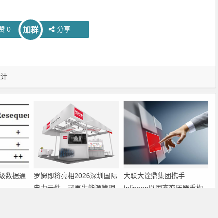
赞
0
分享
加群
设计
级数据通
罗姆即将亮相2026深圳国际
大联大诠鼎集团携手
电力元件、可再生能源管理
Infineon以固态变压器重构
展览会暨研讨会
配电效率新标杆
下一篇