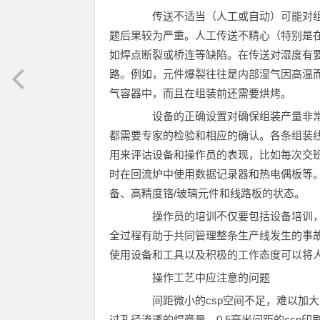
传送不适当（人工或自动）可能对组
题后果较为严重。人工传送不精心（特别是
如焊点断裂或桥连等缺陷。在传送对湿度有
路。例如，元件爆裂往往是内部湿气因高温
气容器中，而且在组装前还需要烘烤。
设备的正确设置对确保组装产量非常
都需要专家的检验和相应的确认。各条组装
用来评诂设备和操作员的表现，比如每次交
时在回流炉中使用数据记录器和热电偶板等
备、高精度铬/玻璃元件和线路板的状态。
操作员的培训不仅要包括设备培训，
全过程有助于共同管理整条生产线发生的事
使用设备和工具以及积极的工作态度可以将
操作工艺中应注意的问题
间距微小的csp空间不足，难以加大
过孔径渗透的焊膏量。0.5毫米间距的csp