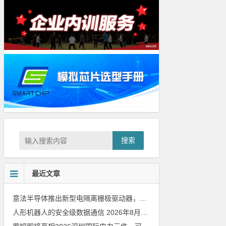
搜索
最近文章
意法半导体推出新型电隔离栅极驱动器，借助先进隔离技术简化电源设计
人形机器人的安全级数据通信
2026年8月8日