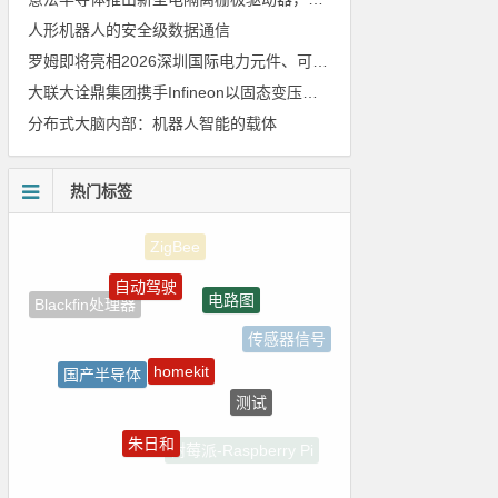
人形机器人的安全级数据通信
罗姆即将亮相2026深圳国际电力元件、可再生能源管理展览会暨研讨会
大联大诠鼎集团携手Infineon以固态变压器重构配电效率新标杆
分布式大脑内部：机器人智能的载体
热门标签
自动驾驶
电路图
Blackfin处理器
传感器信号
homekit
国产半导体
测试
ADI
朱日和
树莓派-Raspberry Pi
国产芯片