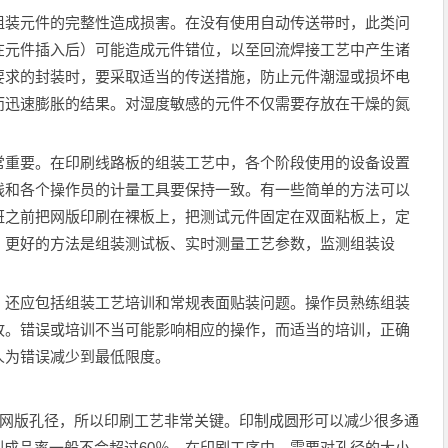
装元件的完整性造成损害。在没有使用自动传送带时，此类问
在元件插入后）可能造成元件错位，以至回流焊接工艺中产生诸
要求的封装时，要采取适当的传送措施，防止元件潮湿或损坏电
而迅速膨胀的结果。对湿度敏感的元件不仅需要存放在干燥的氮
重要。在印刷线路板的组装工艺中，各个阶段使用的设备设置
线和各个操作员的计量工具要保持一致。有一些简单的方法可以
班之前把网版印刷在裸板上，把测试元件固定在双面粘板上，定
。更好的方法是组装测试板、实时测量工艺参数，监测组装设
还应包括组装工艺培训和常规表面贴装问题。操作员熟练组装
故。错误或培训不当可能影响相应的操作，而适当的培训，正确
人为错误减少到最低限度。
网版孔径，所以印刷工艺非常关键。印制成圆形可以减少很多通
印刷成品率一般不会超过60％。在印刷工序中，需要对孔径的大小