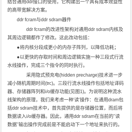
结合通用ddr接口的使用，它构建出一个具有成本效益性
的高带宽解决方案。
ddr fcram与ddr sdram器件
ddr fcram的改进性架构对通用ddr sdram内核及
其周边逻辑都作了修改。这此改动包括：
●将内核分段成更小的内存子阵列，以降低功耗；
●以更快的存取时间和周边逻辑实施一种三段式行流
水线操作，完成三个指令的同时执行。
采用隐式预充电(hidden precharge)技术进一步
减小随机周期时间(trc)。三段行流水线操作包括地址译码
器、存储器阵列和i/o缓存功能(见图1)。为说明这种流水
线架构的原理，我们来考虑一种'读'操作：在通用dram包
括ddr sdram技术中，首先提供的是存储器位置，而后将
数据读入i/o缓存器。因此，通用ddr sdram在当前的"读
数据"输出操作完成前是不能启动下一个地址来执行的。