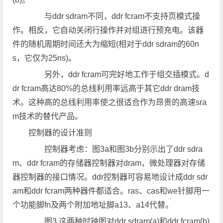
与ddr sdram不同，ddr fcram不支持页模式操
作。相反，它自动关闭行操作并对组进行预充电。该器
件的随机周期时间还大为缩短(相对于ddr sdram的60n
s，它仅为25ns)。
另外，ddr fcram可完好地工作于组交插模式。d
dr fcram高达80%的总线利用率远高于其它ddr dram技
术。这种高的总线利用率使之很适合作为昂贵的高速sra
m技术的替代产品。
控制器的设计准则
控制器考虑：图3a和图3b分别示出了ddr sdra
m、ddr fcram的存储器控制器对dram，微处理器对存储
器控制器的接口情况。ddr控制器可容易地设计成ddr sdr
am和ddr fcram两种器件都适合。ras、cas和we针脚用一
个功能脚fn及两个附加地址脚a13、a14代替。
图3 这两种时钟图对ddr sdram(a)和ddr fcram(b)