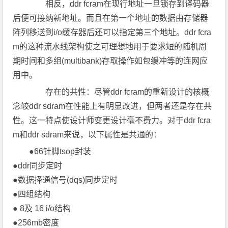
相反，ddr fcram在现行地址一旦锁存到译码器
后便可接纳新地址。而且在第一个地址的数据由存储器
阵列移送到i/o缓存器后还可以指定第三个地址。ddr fcra
m的这种流水线架构使之可理想地用于要求短的随机周
期时间和多组(multibank)存取操作如包缓冲等的连网应
用中。
存在的共性：尽管ddr fcram的重新设计的核概
念较ddr sdram在性能上有明显改进，但两者还是存在共
性。这一特点使设计师变更设计毫不费力。对于ddr fcra
m和ddr sdram来说，以下属性是共通的：
●66针脚tsop封装
●ddr同步定时
●数据择通信号(dqs)同步定时
●四组结构
● 8及 16 i/o结构
●256mb密度