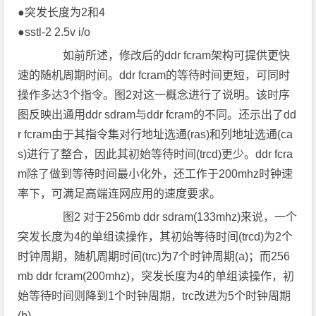
●突发长度为2和4
●sstl-2 2.5v i/o
如前所述，修改后的ddr fcram架构可提供更快
速的随机周期时间。ddr fcram的等待时间更短，可同时
操作多达3个指令。图2对这一概念进行了说明。该时序
图反映出通用ddr sdram与ddr fcram的不同。还示出了dd
r fcram由于其指令集对行地址选通(ras)和列地址选通(ca
s)进行了整合，因此其初始等待时间(trcd)更少。ddr fcra
m除了做到等待时间最小化外，还工作于200mhz时钟速
率下，可满足高端连网应用的速度要求。
图2 对于256mb ddr sdram(133mhz)来说，一个
突发长度为4的单组读操作，其初始等待时间(trcd)为2个
时钟周期，随机周期时间(trc)为7个时钟周期(a)；而256
mb ddr fcram(200mhz)，突发长度为4的单组读操作，初
始等待时间则降到1个时钟周期，trc改进为5个时钟周期
(b)。