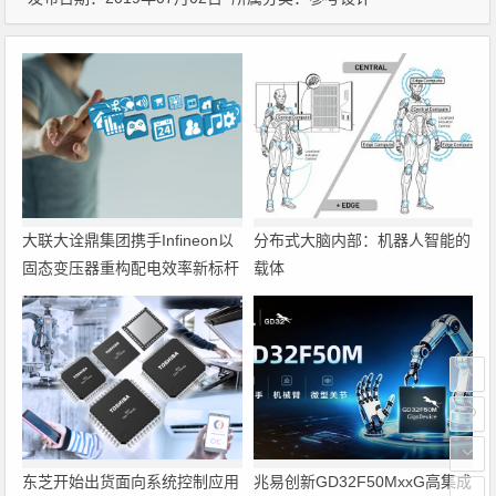
大联大诠鼎集团携手Infineon以
分布式大脑内部：机器人智能的
固态变压器重构配电效率新标杆
载体
东芝开始出货面向系统控制应用
兆易创新GD32F50MxxG高集成