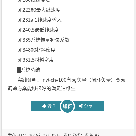
pf.22260最大线速度
pf.231ai1线速度输入
pf.240.5最低线速度
pf.335系统惯量补偿系数
pf.34800材料密度
pf.351.5材料宽度
█系统总结
实践证明：invt-chv100有pg矢量（闭环矢量）变频
调速方案能够很好的满足造纸生
赞
0
分享
加群
发布日期：2019年07月02日 所属分类：
参考设计