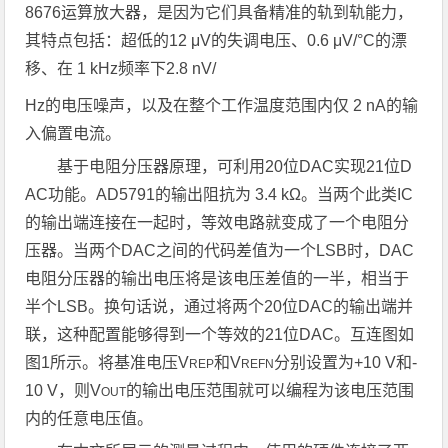
8676运算放大器，是因为它们具备精准的轨到轨能力，
其特点包括：超低的12 μV的失调电压、0.6 μV/°C的漂
移、在 1 kHz频率下2.8 nV/
Hz的电压噪声，以及在整个工作温度范围内仅 2 nA的输
入偏置电流。
基于电阻分压器原理，可利用20位DAC实现21位D
AC功能。AD5791的输出阻抗为 3.4 kΩ。当两个此类IC
的输出端连接在一起时，等效电路就变成了一个电阻分
压器。当两个DAC之间的代码差值为一个LSB时，DAC
电阻分压器的输出电压将是该电压差值的一半，相当于
半个LSB。换句话说，通过将两个20位DAC的输出端并
联，这种配置能够得到一个等效的21位DAC。互连图如
图1所示。将基准电压V
和V
分别设置为+10 V和-
REP
REFN
10 V，则V
的输出电压范围就可以编程为该电压范围
OUT
内的任意电压值。