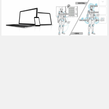
大联大诠鼎集团携手Infineon以
分布式大脑内部：机器人智能的
固态变压器重构配电效率新标杆
载体
东芝开始出货面向系统控制应用
兆易创新GD32F50MxxG高集成
的TXZ+™族入门级M4V组（搭
电机控制MCU发布，赋能人形
载Arm Cortex‑M4内核的标准微
机器人关节驱动革新