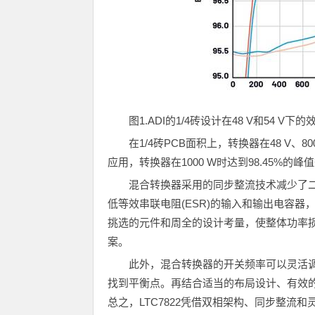
图
1.ADI
的
1/4
砖设计在
48 V
和
54 V
下的
在1/4砖PCB面积上，转换器在48 V、80
应用，转换器在1000 W时达到98.45%的峰
混合转换器采用的同步整流技术减少了
低等效串联电阻(ESR)的输入和输出电容
挑选的元件和周全的设计考量，使整体功率
案。
此外，混合转换器的开关频率可以灵活
找到平衡点。再结合适当的布局设计、有效
总之，LTC7822凭借双相架构、同步整