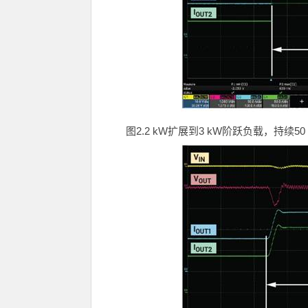
图
2.2 kW
扩展到
3 kW
阶跃负载，持续
50