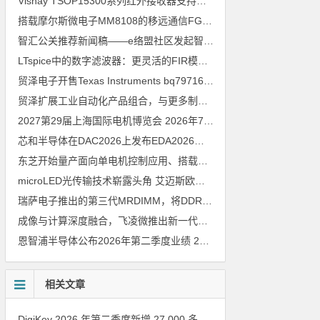
Vishay TSOP15300系列红外接收器支持所有主流遥控代码
2026年
搭载摩尔斯微电子MM8108的移远通信FGH200M Wi-Fi HaLow模组 现已通过四项国际认证 可投入量产
智汇公关推荐新闻稿——e络盟社区发起智能家居与医疗设计挑战赛
LTspice中的数字滤波器：更灵活的FIR模型
2026年8月3日
贸泽电子开售Texas Instruments bq79716b-Q1汽车级16节电池监测器，可精确估算电动汽车续航里程
贸泽扩展工业自动化产品组合，与更多制造商合作以支持新一代系统
2027第29届上海国际电机博览会
2026年7月30日
芯和半导体在DAC2026上发布EDA2026版本
2026年7月30日
东芝开始量产面向单电机控制应用、搭载Arm Cortex M4内核的小型微控制器
microLED光传输技术崭露头角 艾迈斯欧司朗模拟平台加速AI数据中心高速互连设计
瑞萨电子推出的第三代MRDIMM，将DDR5内存性能提升至16000MT／s，赋能下一代AI与HPC应用
成像与计算深度融合，飞凌微推出新一代车载视觉处理SoC M2
202
恩智浦半导体公布2026年第二季度业绩
2026年7月30日
相关文章
DigiKey 2026 年第二季度新增 27,000 多种现货零件和 104 家供应商