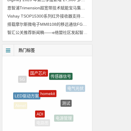
恩智浦Trimension超宽带技术赋能宝马集团Digital Key Plus及生命体存在检测功能
Vishay TSOP15300系列红外接收器支持所有主流遥控代码
搭载摩尔斯微电子MM8108的移远通信FGH200M Wi-Fi HaLow模组 现已通过四项国际认证 可投入量产
智汇公关推荐新闻稿——e络盟社区发起智能家居与医疗设计挑战赛
热门标签
国产芯片
传感器信号
homekit
LED驱动方案
电气光伏
测试
ADI
Atmel
电源管理
电路图