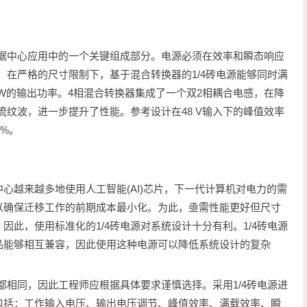
为数据中心应用中的一个关键组成部分。电源必须在效率和瞬态响应
。在严格的尺寸限制下，基于混合转换器的1/4砖电源能够同时满
kW的输出功率。4相混合转换器集成了一个双2相耦合电感，在降
流纹波，进一步提升了性能。参考设计在48 V输入下的峰值效率
8%。
心越来越多地使用人工智能(AI)芯片，下一代计算机对电力的需
以确保迁移工作的前期成本最小化。为此，亟需性能更好但尺寸
此，使用标准化的1/4砖电源对系统设计十分有利。1/4砖电源
品能够相互兼容，因此使用这种电源可以降低系统设计的复杂
能都相同，因此工程师应根据具体要求谨慎选择。采用1/4砖电源进
包括：工作输入电压、输出电压调节、峰值效率、满载效率、瞬