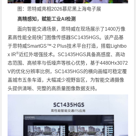
图：思特威亮相2026慕尼黑上海电子展
高精感知，赋能工业AI检测
面向智能交通场景，思特威在现场展示了1400万像
素高性能全局快门图像传感器SC1435HGS。该产品基
于思特威SmartGS™-2 Plus技术平台打造，搭载Lightbo
®
x IR
近红外增强技术。SC1435HGS具备高感度、高动
态范围、高帧率与低噪声等核心优势，基于4480Hx3072
V的优化分辨率比例，SC1435HGS的横向画幅可稳定覆
盖城市五条车道，大幅减少视野盲区，为智能交通摄像
头提供清晰、完整的高质量图像数据支持。