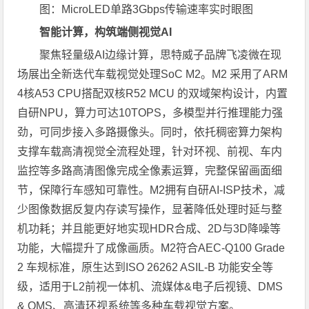
图：MicroLED单路3Gbps传输速率实时眼图
智能计算，构筑端侧视觉AI
聚焦轻量级AI边缘计算，思特威子品牌飞凌微在现
场展出全新迭代车载视觉处理SoC M2。M2 采用了ARM
4核A53 CPU搭配双核R52 MCU 的双域架构设计，内置
自研NPU，算力可达10TOPS，多模型并行推理能力强
劲，可同步接入多路摄像头。同时，依托稠密算力架构
支撑车载高清视觉全流程处理，针对环视、前视、车内
监控等多路高清图像完成全像素运算，完整保留画面细
节，保障行车感知可靠性。M2拥有自研AI-ISP技术，减
少图像数据反复内存读写操作，显著降低处理时延与整
机功耗；并且能更好地实现HDR合成、2D与3D降噪等
功能，大幅提升了成像画质。M2符合AEC-Q100 Grade
2 车规标准，原生达到ISO 26262 ASIL-B 功能安全等
级，适用于L2前视一体机、流媒体&电子后视镜、DMS
& OMS、高清环视系统等多种车载视觉方案。