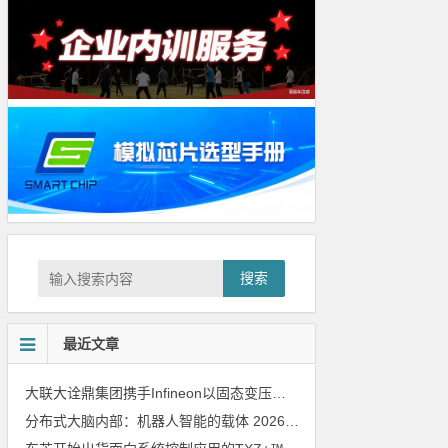
搜索
最近文章
大联大诠鼎集团携手Infineon以固态变压器重构配电效率新标杆
202
分布式大脑内部：机器人智能的载体
2026年8月6日