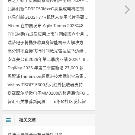
东芝开始出货面向系统控制应用的TXZ+™族入门级M4V组（搭载Arm Cortex‑M4内核的标准微控制器）工程样品
兆易创新GD32F50MxxG高集成电机控制MCU发布，赋能人形机器人关节驱动革新
兆易创新GD32H77R机器人专用芯片重磅亮相，精准赋能伺服驱动与关节控制
Altium 在中国发布 Agile Teams
2026年8月6日
PRISM助力成像应用上市时间缩短六个月，实战指南一文解读
202
瑞萨电子将携多款具身智能机器人解决方案，首次亮相2026中国具身智能机器人产业大会
高分辨率直接飞行时间激光雷达赋予边缘 AI 空间感知能力
2026年8
安森美公布2026年第二季度业绩
2026年8月6日
DigiKey 2026 年第二季度新增 27,000 多种现货零件和 104 家供应商
恩智浦Trimension超宽带技术赋能宝马集团Digital Key Plus及生命体存在检测功能
Vishay TSOP15300系列红外接收器支持所有主流遥控代码
2026年
搭载摩尔斯微电子MM8108的移远通信FGH200M Wi-Fi HaLow模组 现已通过四项国际认证 可投入量产
智汇公关推荐新闻稿——e络盟社区发起智能家居与医疗设计挑战赛
相关文章
意法半导体全面布局低轨卫星