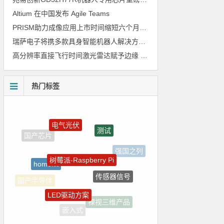
Altium 在中国发布 Agile Teams
PRISM助力成像应用上市时间缩短六个月，实战指南一文解读
瑞萨电子将携多款具身智能机器人解决方案，首次亮相2026中国具身智能机器人产业大会
高分辨率直接飞行时间激光雷达赋予边缘 AI 空间感知能力
热门标签
电气光伏
测试
树莓派-Raspberry Pi
homekit
强国之列
传感器信号
LED驱动方案
国产半导体
裸视三维产品
嵌入式