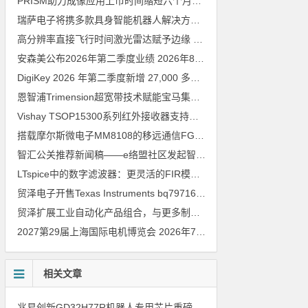
PRISM助力成像应用上市时间缩短六个月，实战指南一文解读
202
瑞萨电子将携多款具身智能机器人解决方案，首次亮相2026中国具身智能机器人产业大会
高分辨率直接飞行时间激光雷达赋予边缘 AI 空间感知能力
2026年8
安森美公布2026年第二季度业绩
2026年8月6日
DigiKey 2026 年第二季度新增 27,000 多种现货零件和 104 家供应商
恩智浦Trimension超宽带技术赋能宝马集团Digital Key Plus及生命体存在检测功能
Vishay TSOP15300系列红外接收器支持所有主流遥控代码
2026年
搭载摩尔斯微电子MM8108的移远通信FGH200M Wi-Fi HaLow模组 现已通过四项国际认证 可投入量产
智汇公关推荐新闻稿——e络盟社区发起智能家居与医疗设计挑战赛
LTspice中的数字滤波器：更灵活的FIR模型
2026年8月3日
贸泽电子开售Texas Instruments bq79716b-Q1汽车级16节电池监测器，可精确估算电动汽车续航里程
贸泽扩展工业自动化产品组合，与更多制造商合作以支持新一代系统
2027第29届上海国际电机博览会
2026年7月30日
相关文章
兆易创新GD32H77R机器人专用芯片重磅亮相，精准赋能伺服驱动与关节控制