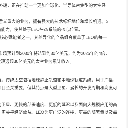
终端，正在推动一个更加全球化、半导体密集型的太空经
意义重大的业务，拥有强大的技术标杆地位和增长机遇。
S
造能力，使其处于
LEO
生态系统的核心位置。
核心赋能者之一，其差异化的产品组合覆盖了
LEO
的每一
市场预计到
2030
年将达到约
30
亿美元，约为
2025
年的
4
倍，
实现远超
30
亿美元的太空业务累计收入。
展。传统太空包括地球静止轨道和中地球轨道系统，用于广播、
项目至关重要，但其特点是大型卫星、漫长的开发周期和高度可
的卫星、更快的部署速度、更低的延迟以及面向大规模应用的商
更关乎经济效益。LEO为更广泛的连接、更高的部署量以及每