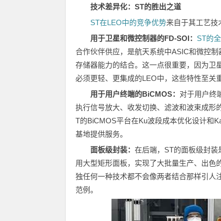
技术差异化：
ST
的胜出之道
ST在LEO中的竞争优势
来自于其工艺技
用于卫星和微控制器的
FD-SOI
：
ST的
合作伙伴供应，是航天系统中ASIC和微控
存储器能力的结合。这一点很重要，因为卫
必须更轻、更集成的LEO中，这些特性至关
用于用户终端的
BiCMOS
：
对于用户终
执行信号放大、收发切换、滤波和波束成形
T的BiCMOS平台在Ku波段成本优化设计
基地提供服务。
面板级封装：
在后端，ST的面板级封装
用大型矩形面板，实现了大批量生产、出色的
独任何一种技术都不会像两者结合那样引人注
范例。