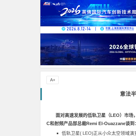
A+
意法
面对高速发展的低轨卫星（
LEO
）市场
C
和射频产品部总裁
Remi El-
Ouazzane
谈到
低轨卫星
( LEO)
正从小众太空领域演