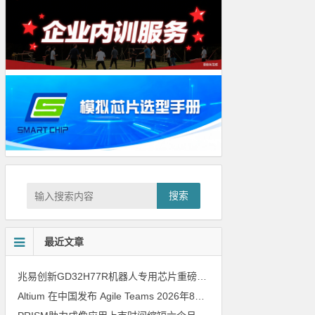
搜索
最近文章
兆易创新GD32H77R机器人专用芯片重磅亮相，精准赋能伺服驱动与关节控制
Altium 在中国发布 Agile Teams
2026年8月6日