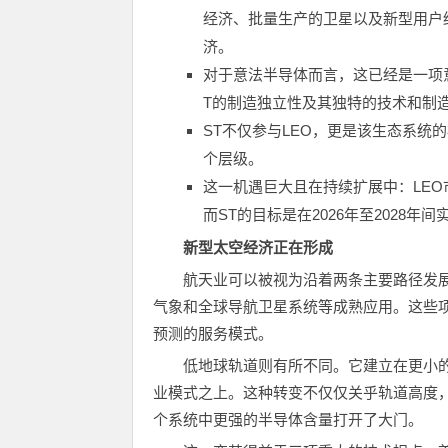
经济、批量生产的卫星以及新型用户
济。
对于意法半导体而言，这已经是一项
T
的制造独立性及其独特的技术和制
ST
不仅参与
LEO
，更是该生态系统的
个层级。
这一机遇巨大且在持续扩展中：
LEO
而
ST
的目标是在
2026
年至
2028
年间
新型太空经济正在形成
航天业可以被视为沿着两条主要路径发
气象和全球导航卫星系统等成熟应用。这些
预测的服务模式。
低地球轨道则有所不同。它建立在更小
业模式之上。这种转变不仅仅关乎轨道高度，
个系统中更强的半导体含量打开了大门。