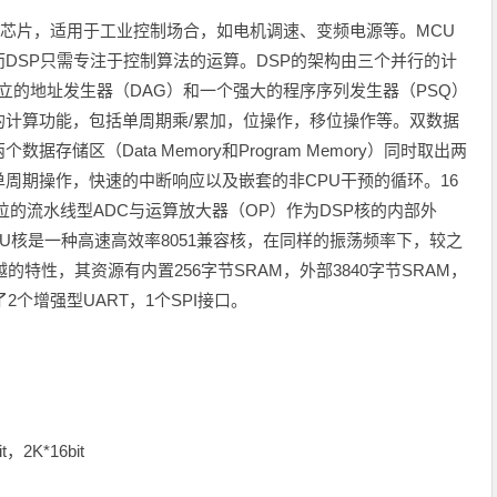
MCU）芯片，适用于工业控制场合，如电机调速、变频电源等。MCU
DSP只需专注于控制算法的运算。DSP的架构由三个并行的计
个独立的地址发生器（DAG）和一个强大的程序序列发生器（PSQ）
的计算功能，包括单周期乘/累加，位操作，移位操作等。双数据
储区（Data Memory和Program Memory）同时取出两
周期操作，快速的中断响应以及嵌套的非CPU干预的循环。16
4位的流水线型ADC与运算放大器（OP）作为DSP核的内部外
U核是一种高速高效率8051兼容核，在同样的振荡频率下，较之
的特性，其资源有内置256字节SRAM，外部3840字节SRAM，
2个增强型UART，1个SPI接口。
t，2K*16bit