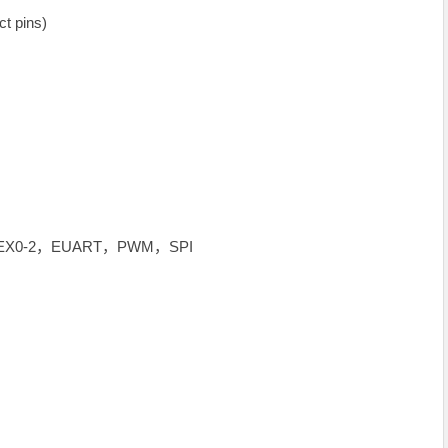
t pins)
-2，EX0-2，EUART，PWM，SPI