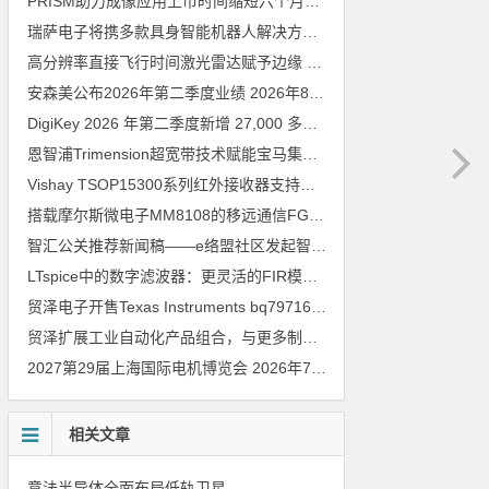
PRISM助力成像应用上市时间缩短六个月，实战指南一文解读
202
瑞萨电子将携多款具身智能机器人解决方案，首次亮相2026中国具身智能机器人产业大会
高分辨率直接飞行时间激光雷达赋予边缘 AI 空间感知能力
2026年8
安森美公布2026年第二季度业绩
2026年8月6日
DigiKey 2026 年第二季度新增 27,000 多种现货零件和 104 家供应商
恩智浦Trimension超宽带技术赋能宝马集团Digital Key Plus及生命体存在检测功能
Vishay TSOP15300系列红外接收器支持所有主流遥控代码
2026年
搭载摩尔斯微电子MM8108的移远通信FGH200M Wi-Fi HaLow模组 现已通过四项国际认证 可投入量产
智汇公关推荐新闻稿——e络盟社区发起智能家居与医疗设计挑战赛
LTspice中的数字滤波器：更灵活的FIR模型
2026年8月3日
贸泽电子开售Texas Instruments bq79716b-Q1汽车级16节电池监测器，可精确估算电动汽车续航里程
贸泽扩展工业自动化产品组合，与更多制造商合作以支持新一代系统
2027第29届上海国际电机博览会
2026年7月30日
相关文章
意法半导体全面布局低轨卫星