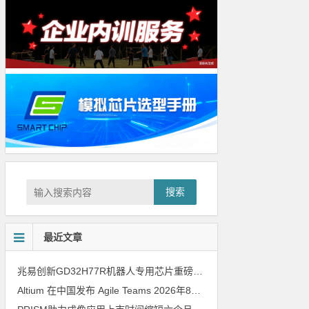
搜索
最近文章
兆易创新GD32H77R机器人专用芯片重磅亮相，精准赋能伺服驱动与关节控制
Altium 在中国发布 Agile Teams
2026年8月6日