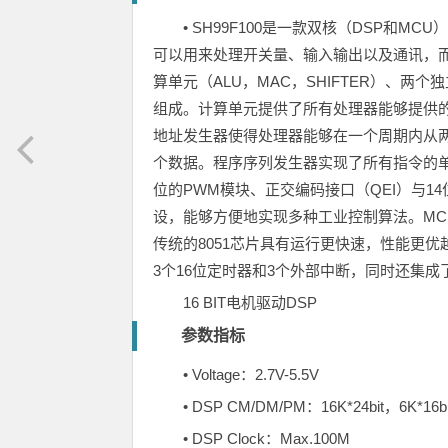
• SH99F100是一款双核（DSP和
可以用来处理开关量、输入输出以及通讯，而
算单元（ALU，MAC，SHIFTER）、两
组成。计算单元提供了所有处理器能够提供
地址发生器使得处理器能够在一个周期内从两个数据存
个数据。程序序列发生器实现了所有指令的单
位的PWM模块、正交编码接口（QEI）与1
设，能够方便地实现多种工业控制算法。MC
传统的8051芯片具有运行更快速，性能更优越
3个16位定时器和3个外部中断，同时还集成了
16 BIT电机驱动DSP
参数指标
• Voltage：2.7V-5.5V
• DSP CM/DM/PM：16K*24bit，6K*16bi
• DSP Clock：Max.100M