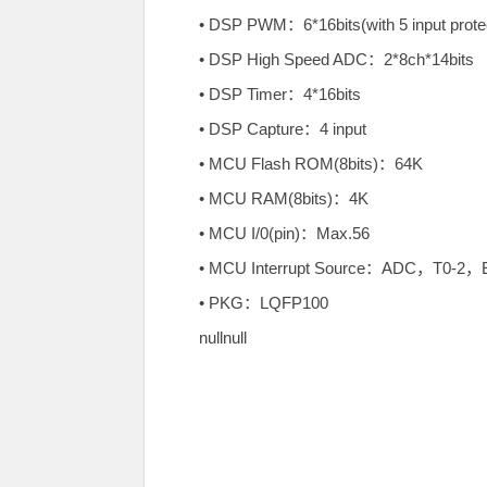
• DSP PWM：6*16bits(with 5 input protec
• DSP High Speed ADC：2*8ch*14bits
• DSP Timer：4*16bits
• DSP Capture：4 input
• MCU Flash ROM(8bits)：64K
• MCU RAM(8bits)：4K
• MCU I/0(pin)：Max.56
• MCU Interrupt Source：ADC，T0
• PKG：LQFP100
nullnull